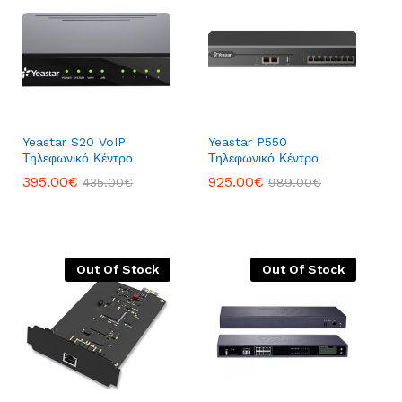
Yeastar S20 VoIP
Yeastar P550
Τηλεφωνικό Κέντρο
Τηλεφωνικό Κέντρο
395.00
395.00
€
€
925.00
925.00
€
€
435.00
435.00
€
€
989.00
989.00
€
€
Out Of Stock
Out Of Stock