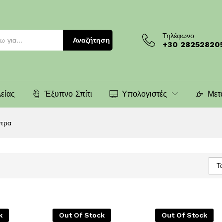
Τηλέφωνο
Αναζήτηση
+30 28252820
είας
Έξυπνο Σπίτι
Υπολογιστές
Μετ
ντρα
Τ
k
Out Of Stock
Out Of Stock