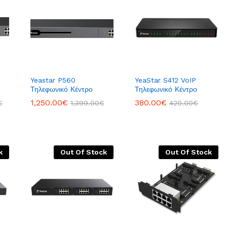
Yeastar P560
YeaStar S412 VoIP
Τηλεφωνικό Κέντρο
Τηλεφωνικό Κέντρο
1,250.00
1,250.00
€
€
380.00
380.00
€
€
€
€
1,399.00
1,399.00
€
€
420.00
420.00
€
€
k
Out Of Stock
Out Of Stock