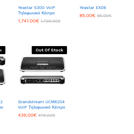
Yeastar S300 VoIP
Yeastar EX08
Τηλεφωνικό Κέντρο
85.00
85.00
€
€
95.00
95.00
€
€
1,741.00
1,741.00
€
€
1,799.00
1,799.00
€
€
k
Out Of Stock
02
Grandstream UCM6204
ρο
VoIP Τηλεφωνικό Κέντρο
439.00
439.00
€
€
479.00
479.00
€
€