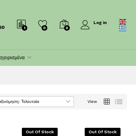
Log in
50
1
0
0
αχειρισμένα
αξινόμηση: Τελευταία
View
Out Of Stock
Out Of Stock