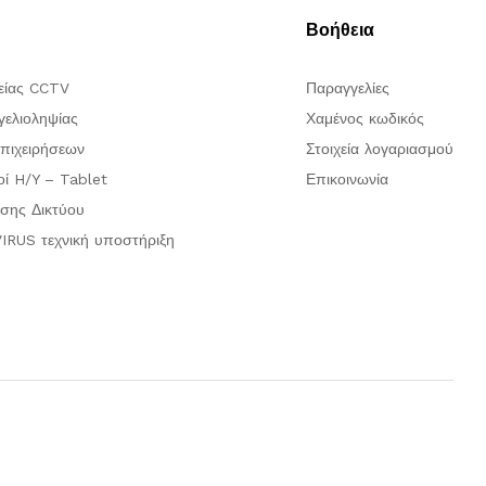
Βοήθεια
είας CCTV
Παραγγελίες
ελιοληψίας
Χαμένος κωδικός
πιχειρήσεων
Στοιχεία λογαριασμού
οί H/Y – Tablet
Επικοινωνία
σης Δικτύου
IRUS τεχνική υποστήριξη