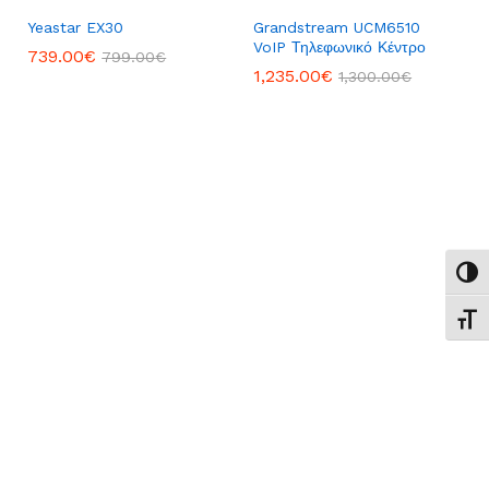
Yeastar EX30
Grandstream UCM6510
VoIP Τηλεφωνικό Κέντρο
739.00
739.00
€
€
799.00
799.00
€
€
1,235.00
1,235.00
€
€
1,300.00
1,300.00
€
€
Εναλ
Εναλ