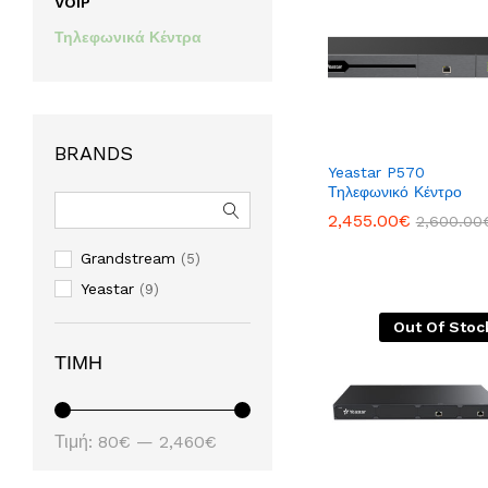
VOIP
Τηλεφωνικά Κέντρα
BRANDS
Yeastar P570
Τηλεφωνικό Κέντρο
2,455.00
2,455.00
€
€
2,600.00
2,600.00
Grandstream
(5)
Yeastar
(9)
Out Of Stoc
ΤΙΜΉ
Ελάχιστη
Μέγιστη
Τιμή:
80€
—
2,460€
τιμή
τιμή