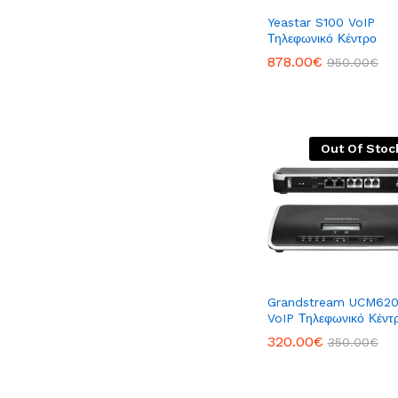
Yeastar S100 VoIP
Τηλεφωνικό Κέντρο
878.00
878.00
€
€
950.00
950.00
€
€
Out Of Stoc
Grandstream UCM62
VoIP Τηλεφωνικό Κέντ
320.00
320.00
€
€
350.00
350.00
€
€