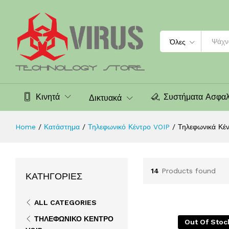
Search
Όλες
Κινητά
Συστήματα Ασφαλ
Δικτυακά
Home
/
Κατάστημα
/
Τηλεφωνικό Κέντρο VOIP
/
Τηλεφωνικά Κέ
14
Products found
ΚΑΤΗΓΟΡΊΕΣ
ALL CATEGORIES
ΤΗΛΕΦΩΝΙΚΌ ΚΈΝΤΡΟ
Out Of Stoc