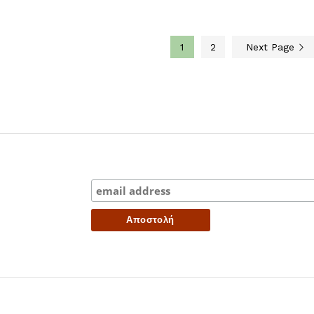
1
2
Next Page