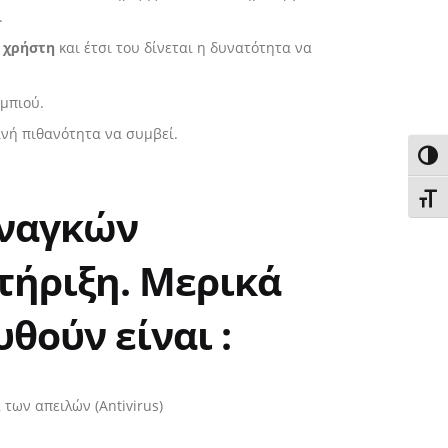
.
υ χρήστη
και έτσι του δίνεται η δυνατότητα να
υμπιού.
ινή πιθανότητα να συμβεί.
Εναλ
Εναλ
αναγκών
τήριξη. Μερικά
θούν είναι :
των απειλών (Antivirus)