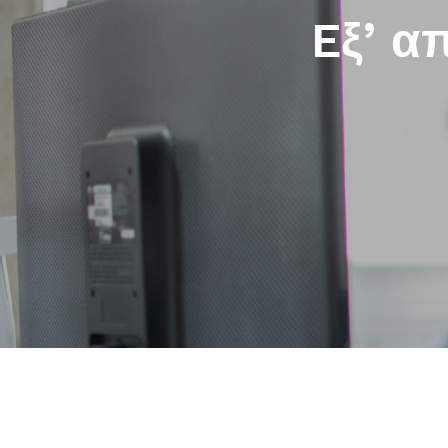
Eξ’ α