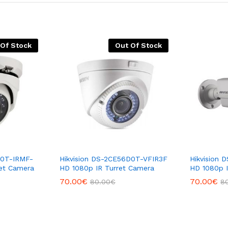
 Of Stock
Out Of Stock
D0T-IRMF-
Hikvision DS-2CE56D0T-VFIR3F
Hikvision
ret Camera
HD 1080p IR Turret Camera
HD 1080p I
70.00
€
70.00
€
80.00
€
8