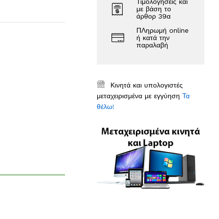
Τιμολογήσεις και
με βάση το
άρθορ 39α
ΠΛηρωμή online
ή κατά την
παραλαβή
Κινητά και υπολογιστές
μεταχειρισμένα με εγγύηση
Τα
θέλω!