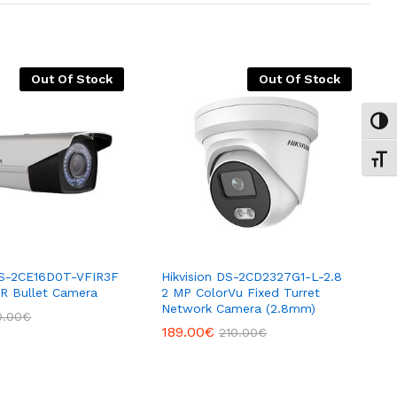
Out Of Stock
Out Of Stock
Εναλ
Εναλ
 DS-2CE16D0T-VFIR3F
Hikvision DS-2CD2327G1-L-2.8
R Bullet Camera
2 MP ColorVu Fixed Turret
Network Camera (2.8mm)
0.00
€
189.00
€
210.00
€