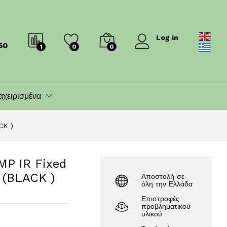
LACK )
150.00
€
164.00
€
Log in
50
1
0
0
αχειρισμένα
CK )
MP IR Fixed
 (BLACK )
Αποστολή σε
όλη την Ελλάδα
Επιστροφές
προβληματικού
υλικού