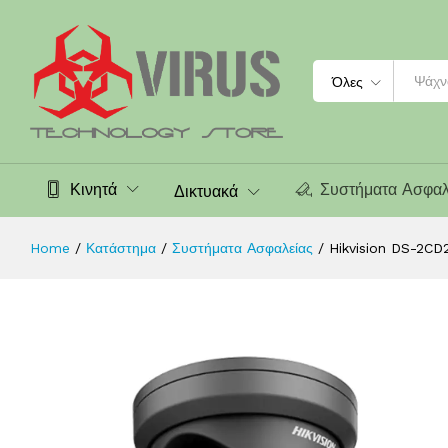
Hikvision DS-2CD2343G0-I-2.8 4 M
Περιγραφή
Χαρακτηριστικά
Search
Όλες
Κινητά
Συστήματα Ασφαλ
Δικτυακά
Home
/
Κατάστημα
/
Συστήματα Ασφαλείας
/
Hikvision DS-2CD