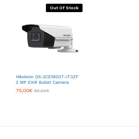
Out Of Stock
Hikvision DS-2CE19D0T-IT3ZF
2 MP EXIR Bullet Camera
75.00
€
85.00
€