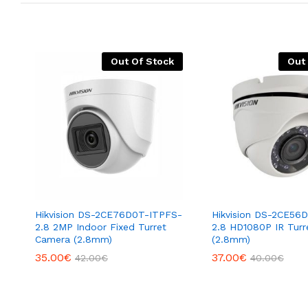
Out Of Stock
Out
Hikvision DS-2CE76D0T-ITPFS-
Hikvision DS-2CE56
2.8 2MP Indoor Fixed Turret
2.8 HD1080P IR Tur
Camera (2.8mm)
(2.8mm)
35.00
€
37.00
€
42.00
€
40.00
€