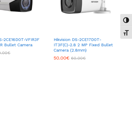
Εναλ
Εναλ
 DS-2CE16D0T-VFIR3F
Hikvision DS-2CE17D0T-
R Bullet Camera
IT3F(C)-2.8 2 MP Fixed Bullet
Camera (2.8mm)
0.00
€
50.00
€
60.00
€