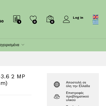
55.00
€
63.00
€
Log in
50
1
0
0
αχειρισμένα
-3.6 2 MP
mm)
Αποστολή σε
όλη την Ελλάδα
Επιστροφές
προβληματικού
υλικού