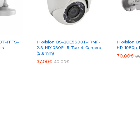
D0T-ITFS-
Hikvision DS-2CE56D0T-IRMF-
Hikvision
era
2.8 HD1080P IR Turret Camera
HD 1080p I
(2.8mm)
70.00
€
8
37.00
€
40.00
€