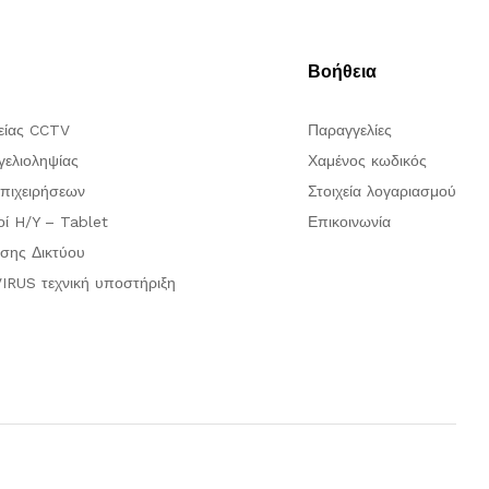
Βοήθεια
είας CCTV
Παραγγελίες
ελιοληψίας
Χαμένος κωδικός
πιχειρήσεων
Στοιχεία λογαριασμού
οί H/Y – Tablet
Επικοινωνία
σης Δικτύου
IRUS τεχνική υποστήριξη