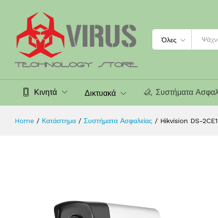
Hikvision DS-2CE17D0T-IT5F(C)-3.6
Περιγραφή
Χαρακτηριστικά
Search
Όλες
Κινητά
Συστήματα Ασφαλ
Δικτυακά
Home
/
Κατάστημα
/
Συστήματα Ασφαλείας
/
Hikvision DS-2CE