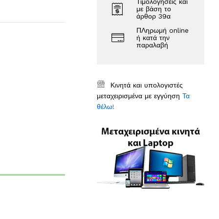
Τιμολογήσεις και
με βάση το
άρθορ 39α
ΠΛηρωμή online
ή κατά την
παραλαβή
Κινητά και υπολογιστές
μεταχειρισμένα με εγγύηση
Τα
θέλω!