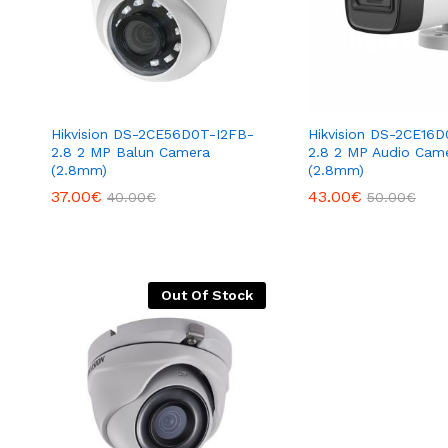
Hikvision DS-2CE56D0T-I2FB-
Hikvision DS-2CE16
2.8 2 MP Balun Camera
2.8 2 MP Audio Cam
(2.8mm)
(2.8mm)
37.00
€
43.00
€
40.00
€
50.00
€
Out Of Stock