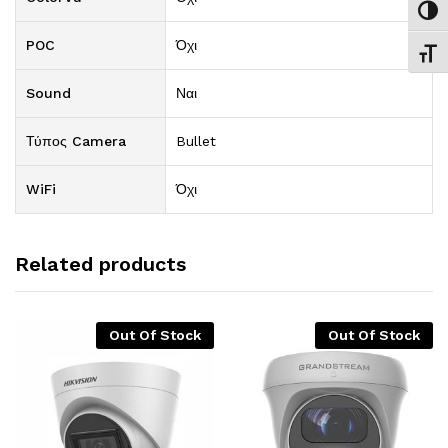
Εναλ
POC
Όχι
Εναλ
Sound
Ναι
Τύπος Camera
Bullet
WiFi
Όχι
Related products
Out Of Stock
Out Of Stock