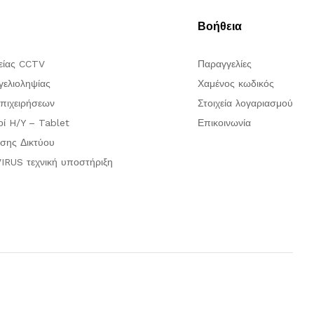
Βοήθεια
είας CCTV
Παραγγελίες
ελιοληψίας
Χαμένος κωδικός
πιχειρήσεων
Στοιχεία λογαριασμού
οί H/Y – Tablet
Επικοινωνία
σης Δικτύου
IRUS τεχνική υποστήριξη