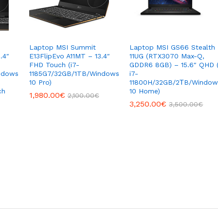
Laptop MSI Summit
Laptop MSI GS66 Stealth
.4″
E13FlipEvo A11MT – 13.4″
11UG (RTX3070 Max-Q,
FHD Touch (i7-
GDDR6 8GB) – 15.6″ QHD 
ndows
1185G7/32GB/1TB/Windows
i7-
10 Pro)
11800H/32GB/2ΤB/Window
ch
10 Home)
1,980.00
1,980.00
€
€
2,100.00
2,100.00
€
€
3,250.00
3,250.00
€
€
3,500.00
3,500.00
€
€