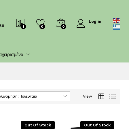
Log in
50
1
0
0
αχειρισμένα
αξινόμηση: Τελευταία
View
Out Of Stock
Out Of Stock