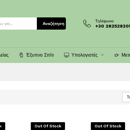
Τηλέφωνο
Αναζήτηση
+30 28252820
είας
Έξυπνο Σπίτι
Υπολογιστές
Μετ
Τ
k
Out Of Stock
Out Of Stock