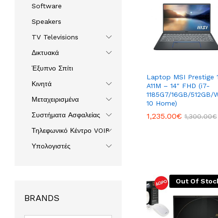
Software
Speakers
TV Televisions
Δικτυακά
Έξυπνο Σπίτι
Laptop MSI Prestige 
Κινητά
A11M – 14″ FHD (i7-
1185G7/16GB/512GB/
Μεταχειρισμένα
10 Home)
Συστήματα Ασφαλείας
1,235.00
1,235.00
€
€
1,300.00
1,300.00
€
€
Τηλεφωνικό Κέντρο VOIP
Υπολογιστές
Out Of Stoc
BRANDS