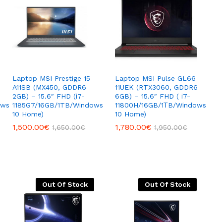
Laptop MSI Prestige 15
Laptop MSI Pulse GL66
A11SB (MX450, GDDR6
11UEK (RTX3060, GDDR6
2GB) – 15.6″ FHD (i7-
6GB) – 15.6″ FHD ( i7-
ows
1185G7/16GB/1TB/Windows
11800H/16GB/1ΤB/Windows
10 Home)
10 Home)
1,500.00
1,500.00
€
€
1,780.00
1,780.00
€
€
1,650.00
1,650.00
€
€
1,950.00
1,950.00
€
€
Out Of Stock
Out Of Stock