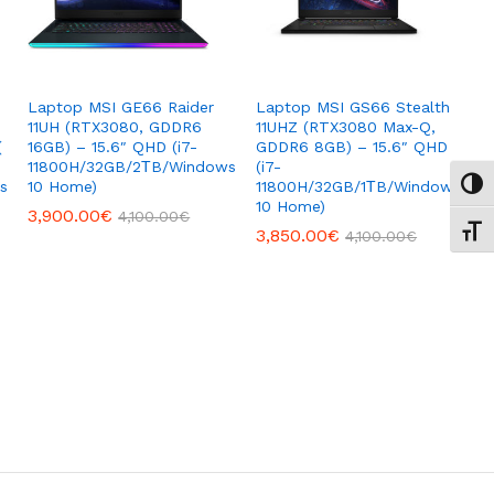
Laptop MSI GE66 Raider
Laptop MSI GS66 Stealth
11UH (RTX3080, GDDR6
11UHZ (RTX3080 Max-Q,
(
16GB) – 15.6″ QHD (i7-
GDDR6 8GB) – 15.6″ QHD
11800H/32GB/2ΤB/Windows
(i7-
s
10 Home)
11800H/32GB/1ΤB/Windows
Εναλ
10 Home)
3,900.00
3,900.00
€
€
4,100.00
4,100.00
€
€
Εναλ
3,850.00
3,850.00
€
€
4,100.00
4,100.00
€
€