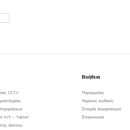
Βοήθεια
είας CCTV
Παραγγελίες
ελιοληψίας
Χαμένος κωδικός
πιχειρήσεων
Στοιχεία λογαριασμού
οί H/Y – Tablet
Επικοινωνία
σης Δικτύου