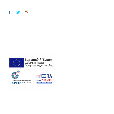
Vesa
(3)
Xiaomi
(10)
Yearlink
(20)
Yeastar
(18)