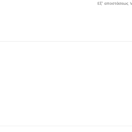
Eξ’ αποστάσεως V