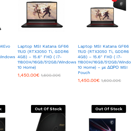
14Evo
Laptop MSI Katana GF66
Laptop MSI Katana GF66
11UD (RTX3050 Ti, GDDR6
11UD (RTX3050 Ti, GDDR6
Windows
4GB) – 15.6″ FHD ( i7-
4GB) – 15.6″ FHD ( i7-
11800H/16GB/512GB/Windows
11800H/16GB/512GB/Wind
10 Home)
10 Home) – με ΔΩΡΟ MSI
Pouch
1,450.00
1,450.00
€
€
1,600.00
1,600.00
€
€
1,450.00
1,450.00
€
€
1,600.00
1,600.00
€
€
k
Out Of Stock
Out Of Stock