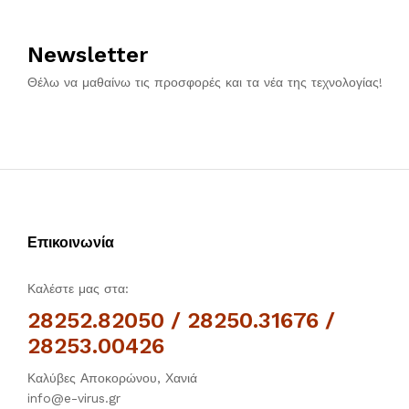
Lenovo
(40)
Newsletter
Microsoft
(1)
mikrotik
(86)
Θέλω να μαθαίνω τις προσφορές και τα νέα της τεχνολογίας!
MSI
(10)
NEC
(1)
OEM
(6)
Patriot
(10)
Qnap
(19)
RF Elements
(2)
Επικοινωνία
Samsung
(3)
Snom
(4)
Καλέστε μας στα:
Sonoff
(37)
28252.82050 / 28250.31676 /
Synology
(2)
28253.00426
Toshiba
(3)
Καλύβες Αποκορώνου, Χανιά
TP-LINK
(89)
info@e-virus.gr
Ubiquiti
(151)