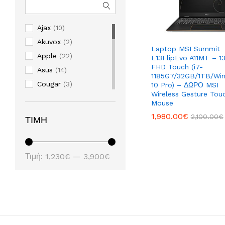
Ajax
(10)
Akuvox
(2)
Laptop MSI Summit
Apple
(22)
E13FlipEvo A11MT – 13
FHD Touch (i7-
Asus
(14)
1185G7/32GB/1TB/Wi
Cougar
(3)
10 Pro) – ΔΩΡΟ MSI
Wireless Gesture Tou
Cyberteam
(1)
Mouse
Dell
(3)
1,980.00
1,980.00
€
€
2,100.00
2,100.00
€
€
ΤΙΜΉ
Digitus
(1)
Eachen
(2)
Genius
Ελάχιστη
Μέγιστη
(54)
Τιμή:
1,230€
—
3,900€
Grandstream
(22)
τιμή
τιμή
Hikvision
(247)
HP
(27)
Itead
(6)
Jirous
(1)