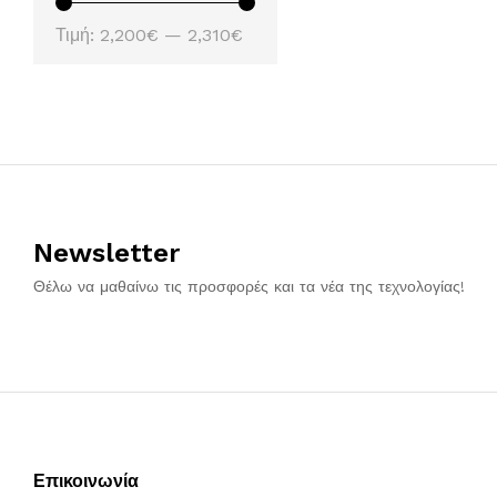
Ελάχιστη
Μέγιστη
Τιμή:
2,200€
—
2,310€
τιμή
τιμή
Newsletter
Θέλω να μαθαίνω τις προσφορές και τα νέα της τεχνολογίας!
Επικοινωνία