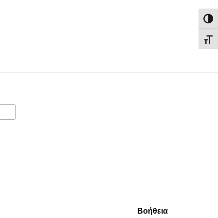
Εναλ
Εναλ
Βοήθεια