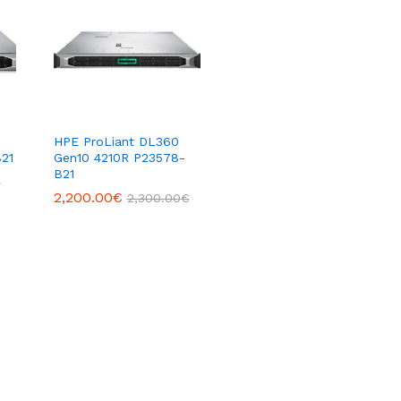
HPE ProLiant DL360
21
Gen10 4210R P23578-
B21
€
€
2,200.00
2,200.00
€
€
2,300.00
2,300.00
€
€