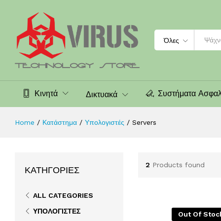
Search
Όλες
Κινητά
Συστήματα Ασφαλ
Δικτυακά
Home
/
Κατάστημα
/
Υπολογιστές
/
Servers
2
Products found
ΚΑΤΗΓΟΡΊΕΣ
ALL CATEGORIES
ΥΠΟΛΟΓΙΣΤΈΣ
Out Of Stoc