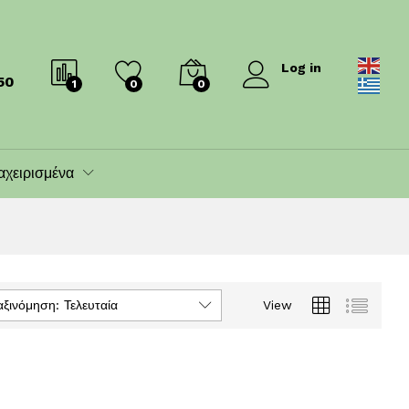
Log in
50
1
0
0
αχειρισμένα
αξινόμηση: Τελευταία
View