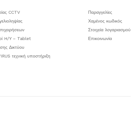
είας CCTV
Παραγγελίες
ελιοληψίας
Χαμένος κωδικός
πιχειρήσεων
Στοιχεία λογαριασμού
οί H/Y – Tablet
Επικοινωνία
σης Δικτύου
IRUS τεχνική υποστήριξη