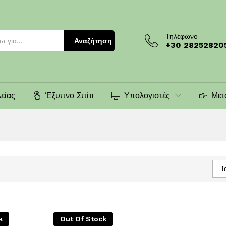
Τηλέφωνο
Αναζήτηση
+30 28252820
είας
Έξυπνο Σπίτι
Υπολογιστές
Μετ
Τ
k
Out Of Stock