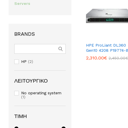
Servers
BRANDS
HPE ProLiant DL360
Gen10 4208 P19774-B
2,310.00
2,310.00
€
€
2,450.00
2,450.00
HP
(2)
ΛΕΙΤΟΥΡΓΙΚΌ
No operating system
(1)
ΤΙΜΉ