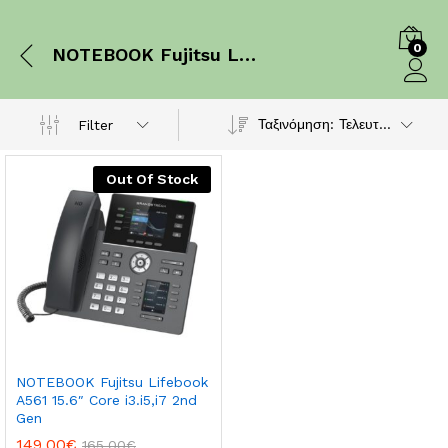
0
NOTEBOOK Fujitsu Lifebook A561 15.6″ Core i3.i5,i7 2nd Gen
Log in
Ταξινόμηση: Τελευταία
Filter
Out Of Stock
NOTEBOOK Fujitsu Lifebook
A561 15.6″ Core i3.i5,i7 2nd
Gen
149.00
€
165.00
€