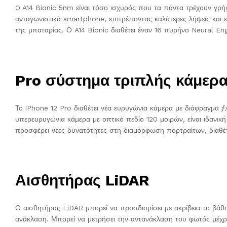
O A14 Bionic 5nm είναι τόσο ισχυρός που τα πάντα τρέχουν γρήγ
ανταγωνιστικά smartphone, επιτρέποντας καλύτερες λήψεις και
της μπαταρίας. Ο A14 Bionic διαθέτει έναν 16 πυρήνο Neural Eng
Pro σύστημα τριπλής κάμερ
Το iPhone 12 Pro διαθέτει νέα ευρυγώνια κάμερα με διάφραγμα ƒ
υπερευρυγώνια κάμερα με οπτικό πεδίο 120 μοιρών, είναι ιδανι
προσφέρει νέες δυνατότητες στη διαμόρφωση πορτραίτων, διαθέτ
Αισθητήρας LiDAR
Ο αισθητήρας LiDAR μπορεί να προσδιορίσει με ακρίβεια το βάθος
ανάκλαση. Μπορεί να μετρήσει την αντανάκλαση του φωτός μέχρι