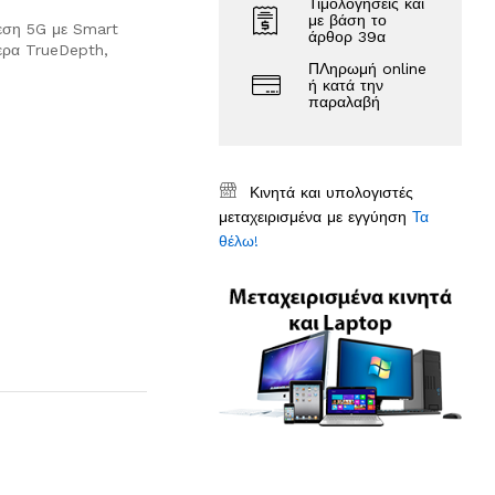
Τιμολογήσεις και
με βάση το
δεση 5G με Smart
άρθορ 39α
ερα TrueDepth,
ΠΛηρωμή online
ή κατά την
παραλαβή
Κινητά και υπολογιστές
μεταχειρισμένα με εγγύηση
Τα
θέλω!