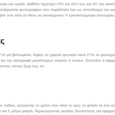
ορα και oμαλά. Διαθέτει ταχύτερη CPU και GPU έως και 50 τοις εκατό
 επεξεργασία φωτογραφιών ενώ παράλληλα έχει ως αποτέλεσμα την μεγ
ine που είναι σε θέση να ολοκληρώσει 11 τρισεκατομμύρια λειτουργίε
ας
/1.6 για βελτιωμένες λήψεις σε χαμηλό φωτισμό κατά 27% σε φωτογραφ
κή για την καταγραφή μεγαλύτερων σκηνών ή τοπίων. Επιπλέον η κάμε
οντας οπτικό ζουμ έως 4x.
 πεδίου, μετρώντας το χρόνο που κάνει το φως να φτάσει σε ένα αντι
 και 5 μέτρα μακριά, δημιουργώντας μεγάλες δυνατότητες για εφαρμ