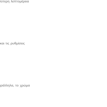
λύτερη λεπτομέρεια
αι τις ρυθμίσεις
Παράλληλα, το χρώμα