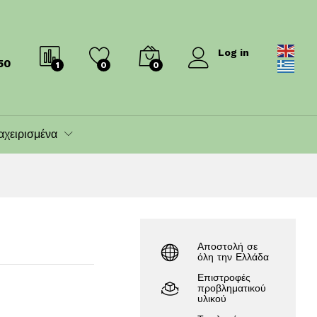
1,389.99
€
1,399.00
€
Log in
50
1
0
0
αχειρισμένα
Αποστολή σε
όλη την Ελλάδα
Επιστροφές
προβληματικού
υλικού