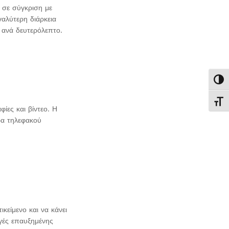
 σε σύγκριση με
αλύτερη διάρκεια
ς ανά δευτερόλεπτο.
Εναλ
Εναλ
ίες και βίντεο. Η
ρα τηλεφακού
κείμενο και να κάνει
ογές επαυξημένης