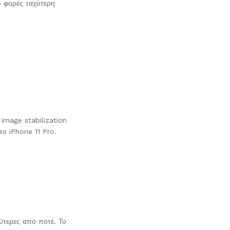
6 φορές ταχύτερη
 image stabilization
το iPhone 11 Pro.
λύτερες από ποτέ. Το