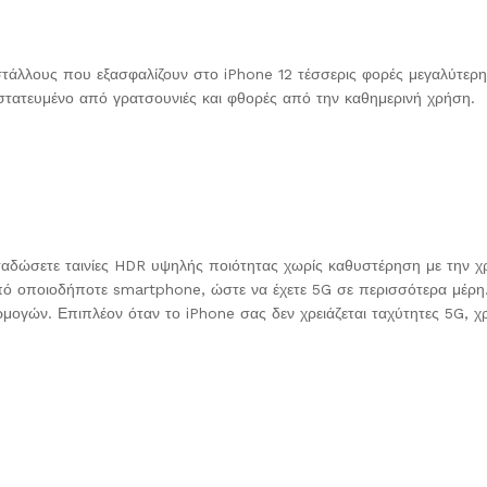
τάλλους που εξασφαλίζουν στο iPhone 12 τέσσερις φορές μεγαλύτερη
στατευμένο από γρατσουνιές και φθορές από την καθημερινή χρήση.
μεταδώσετε ταινίες HDR υψηλής ποιότητας χωρίς καθυστέρηση με την 
από οποιοδήποτε smartphone, ώστε να έχετε 5G σε περισσότερα μέρη.
ρμογών. Επιπλέον όταν το iPhone σας δεν χρειάζεται ταχύτητες 5G, χ