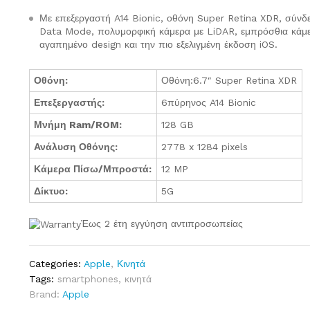
Με επεξεργαστή A14 Bionic, οθόνη Super Retina XDR, σύν
Data Mode, πολυμορφική κάμερα με LiDAR, εμπρόσθια κάμ
αγαπημένο design και την πιο εξελιγμένη έκδοση iOS.
Οθόνη:
Οθόνη:6.7″ Super Retina XDR
Επεξεργαστής:
6πύρηνος A14 Bionic
Μνήμη Ram/ROM:
128 GB
Ανάλυση Οθόνης:
2778 x 1284 pixels
Κάμερα Πίσω/Μπροστά:
12 MP
Δίκτυο:
5G
Έως 2 έτη εγγύηση αντιπροσωπείας
Categories:
Apple
,
Κινητά
Tags:
smartphones
,
κινητά
Brand:
Apple