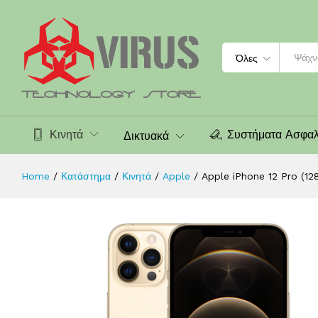
Apple iPhone 12 Pro (128GB) Gold
Περιγραφή
Χαρακτηριστικά
Search
Όλες
Κινητά
Συστήματα Ασφαλ
Δικτυακά
Home
/
Κατάστημα
/
Κινητά
/
Apple
/
Apple iPhone 12 Pro (1