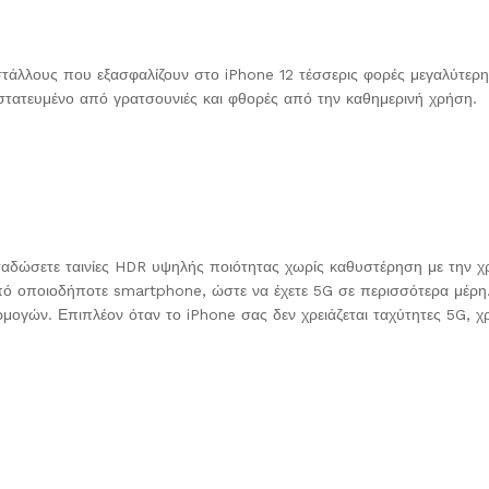
τάλλους που εξασφαλίζουν στο iPhone 12 τέσσερις φορές μεγαλύτερη
στατευμένο από γρατσουνιές και φθορές από την καθημερινή χρήση.
μεταδώσετε ταινίες HDR υψηλής ποιότητας χωρίς καθυστέρηση με την 
από οποιοδήποτε smartphone, ώστε να έχετε 5G σε περισσότερα μέρη.
ρμογών. Επιπλέον όταν το iPhone σας δεν χρειάζεται ταχύτητες 5G, χ