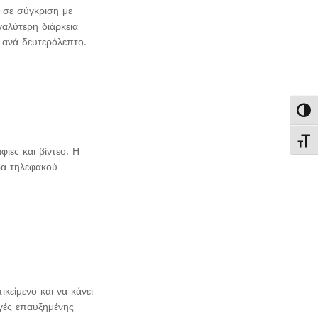
 σε σύγκριση με
αλύτερη διάρκεια
ς ανά δευτερόλεπτο.
Εναλ
Εναλ
ίες και βίντεο. Η
ρα τηλεφακού
κείμενο και να κάνει
ογές επαυξημένης