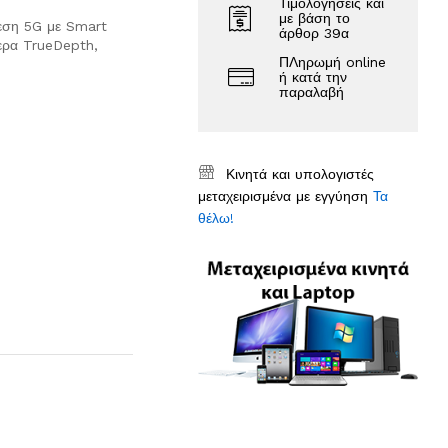
Τιμολογήσεις και
με βάση το
δεση 5G με Smart
άρθορ 39α
ερα TrueDepth,
ΠΛηρωμή online
ή κατά την
παραλαβή
Κινητά και υπολογιστές
μεταχειρισμένα με εγγύηση
Τα
θέλω!