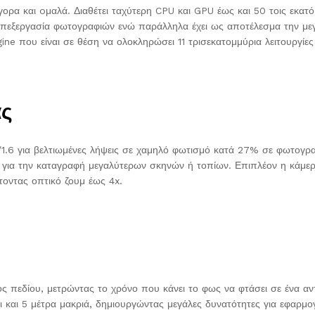
ορα και oμαλά. Διαθέτει ταχύτερη CPU και GPU έως και 50 τοις εκατό
 επεξεργασία φωτογραφιών ενώ παράλληλα έχει ως αποτέλεσμα την μεγ
ine που είναι σε θέση να ολοκληρώσει 11 τρισεκατομμύρια λειτουργίε
ας
/1.6 για βελτιωμένες λήψεις σε χαμηλό φωτισμό κατά 27% σε φωτογραφ
κή για την καταγραφή μεγαλύτερων σκηνών ή τοπίων. Επιπλέον η κάμε
οντας οπτικό ζουμ έως 4x.
 πεδίου, μετρώντας το χρόνο που κάνει το φως να φτάσει σε ένα αντι
 και 5 μέτρα μακριά, δημιουργώντας μεγάλες δυνατότητες για εφαρμ