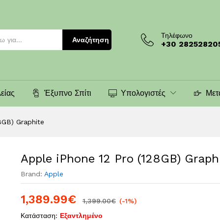
te
Τηλέφωνο
Αναζήτηση
+30 28252820
είας
Έξυπνο Σπίτι
Υπολογιστές
Μετ
8GB) Graphite
Apple iPhone 12 Pro (128GB) Graph
Brand:
Apple
1,389.99
€
1,399.00
€
(-1%)
Κατάσταση:
Εξαντλημένο