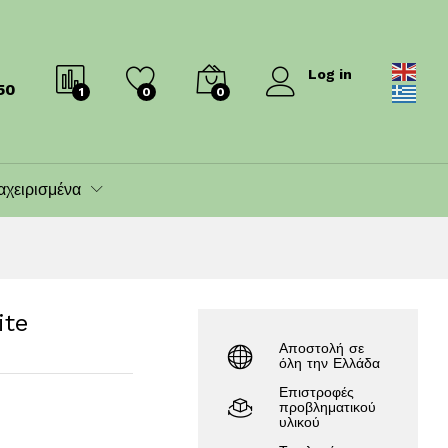
1,389.99
€
1,399.00
€
Log in
50
1
0
0
αχειρισμένα
ite
Αποστολή σε
όλη την Ελλάδα
Επιστροφές
προβληματικού
υλικού