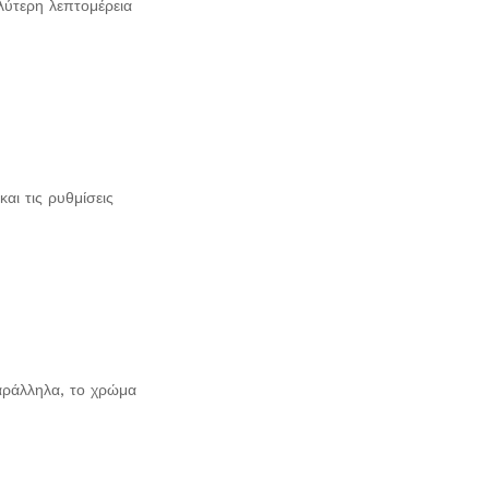
λύτερη λεπτομέρεια
αι τις ρυθμίσεις
Παράλληλα, το χρώμα