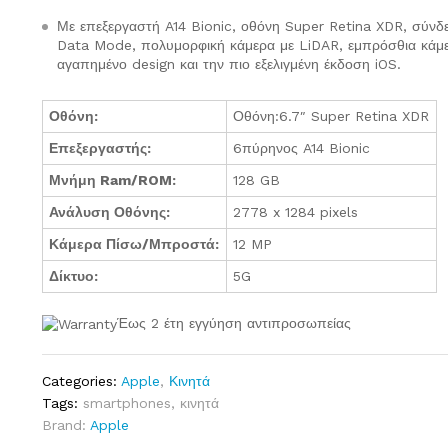
Με επεξεργαστή A14 Bionic, οθόνη Super Retina XDR, σύν
Data Mode, πολυμορφική κάμερα με LiDAR, εμπρόσθια κάμ
αγαπημένο design και την πιο εξελιγμένη έκδοση iOS.
Οθόνη:
Οθόνη:6.7″ Super Retina XDR
Επεξεργαστής:
6πύρηνος A14 Bionic
Μνήμη Ram/ROM:
128 GB
Ανάλυση Οθόνης:
2778 x 1284 pixels
Κάμερα Πίσω/Μπροστά:
12 MP
Δίκτυο:
5G
Έως 2 έτη εγγύηση αντιπροσωπείας
Categories:
Apple
,
Κινητά
Tags:
smartphones
,
κινητά
Brand:
Apple