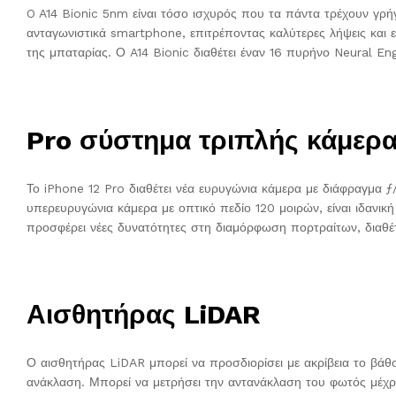
O A14 Bionic 5nm είναι τόσο ισχυρός που τα πάντα τρέχουν γρήγ
ανταγωνιστικά smartphone, επιτρέποντας καλύτερες λήψεις και
της μπαταρίας. Ο A14 Bionic διαθέτει έναν 16 πυρήνο Neural Eng
Pro σύστημα τριπλής κάμερ
Το iPhone 12 Pro διαθέτει νέα ευρυγώνια κάμερα με διάφραγμα ƒ
υπερευρυγώνια κάμερα με οπτικό πεδίο 120 μοιρών, είναι ιδανι
προσφέρει νέες δυνατότητες στη διαμόρφωση πορτραίτων, διαθέτ
Αισθητήρας LiDAR
Ο αισθητήρας LiDAR μπορεί να προσδιορίσει με ακρίβεια το βάθος
ανάκλαση. Μπορεί να μετρήσει την αντανάκλαση του φωτός μέχρι