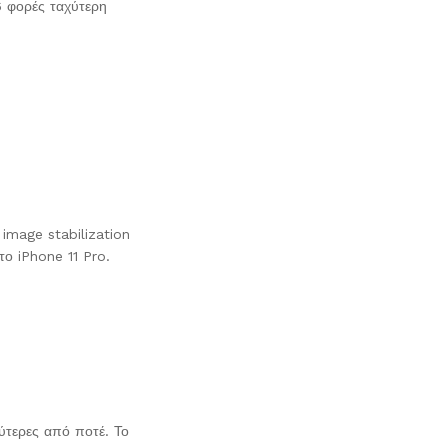
6 φορές ταχύτερη
 image stabilization
το iPhone 11 Pro.
λύτερες από ποτέ. Το