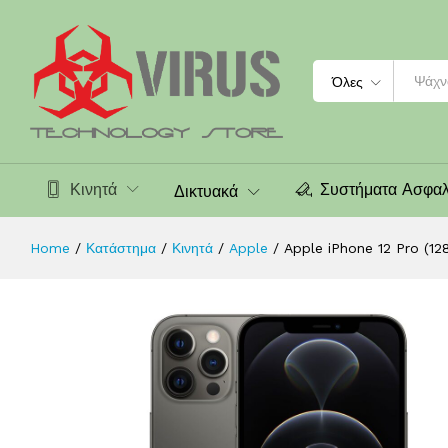
Apple iPhone 12 Pro (128GB) Graphi
Περιγραφή
Χαρακτηριστικά
Search
Όλες
Κινητά
Συστήματα Ασφαλ
Δικτυακά
Home
/
Κατάστημα
/
Κινητά
/
Apple
/
Apple iPhone 12 Pro (12