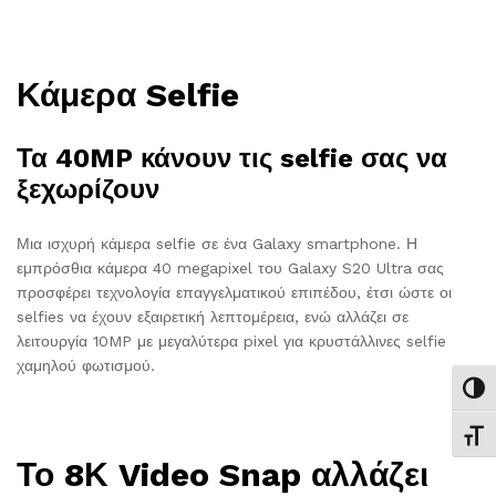
Κάμερα Selfie
Τα 40MP κάνουν τις selfie σας να
ξεχωρίζουν
Μια ισχυρή κάμερα selfie σε ένα Galaxy smartphone. Η
εμπρόσθια κάμερα 40 megapixel του Galaxy S20 Ultra σας
προσφέρει τεχνολογία επαγγελματικού επιπέδου, έτσι ώστε οι
selfies να έχουν εξαιρετική λεπτομέρεια, ενώ αλλάζει σε
λειτουργία 10MP με μεγαλύτερα pixel για κρυστάλλινες selfie
χαμηλού φωτισμού.
Εναλ
Εναλ
Το 8Κ Video Snap αλλάζει