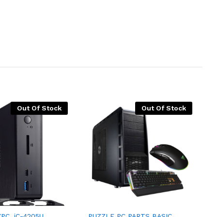
Out Of Stock
Out Of Stock
PC, iC-4205U,
PUZZLE PC PARTS BASIC