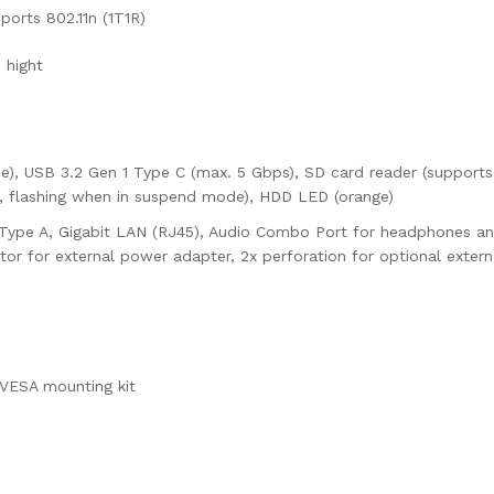
orts 802.11n (1T1R)
 hight
ue), USB 3.2 Gen 1 Type C (max. 5 Gbps), SD card reader (support
, flashing when in suspend mode), HDD LED (orange)
0 Type A, Gigabit LAN (RJ45), Audio Combo Port for headphones 
tor for external power adapter, 2x perforation for optional exte
 VESA mounting kit