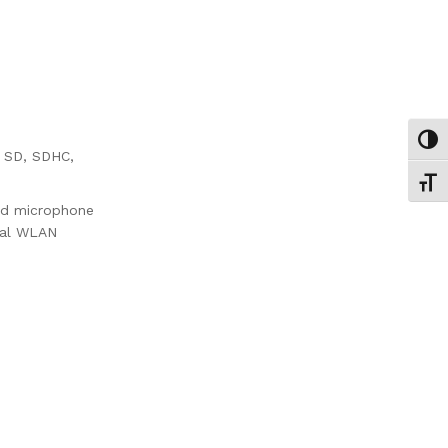
Εναλ
s SD, SDHC,
Εναλ
and microphone
rnal WLAN