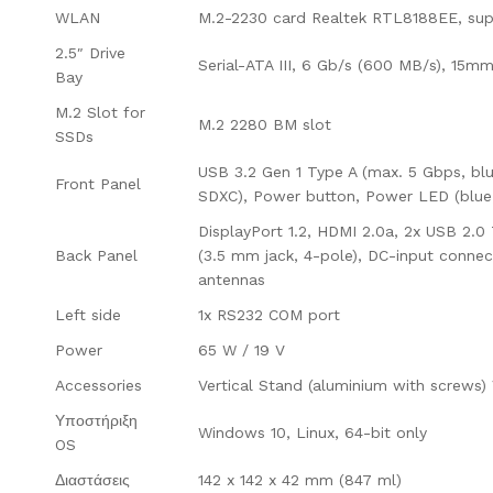
WLAN
M.2-2230 card Realtek RTL8188EE, supp
2.5″ Drive
Serial-ATA III, 6 Gb/s (600 MB/s), 15mm
Bay
M.2 Slot for
M.2 2280 BM slot
SSDs
USB 3.2 Gen 1 Type A (max. 5 Gbps, bl
Front Panel
SDXC), Power button, Power LED (blue
DisplayPort 1.2, HDMI 2.0a, 2x USB 2.
Back Panel
(3.5 mm jack, 4-pole), DC-input connec
antennas
Left side
1x RS232 COM port
Power
65 W / 19 V
Accessories
Vertical Stand (aluminium with screws)
Υποστήριξη
Windows 10, Linux, 64-bit only
OS
Διαστάσεις
142 x 142 x 42 mm (847 ml)