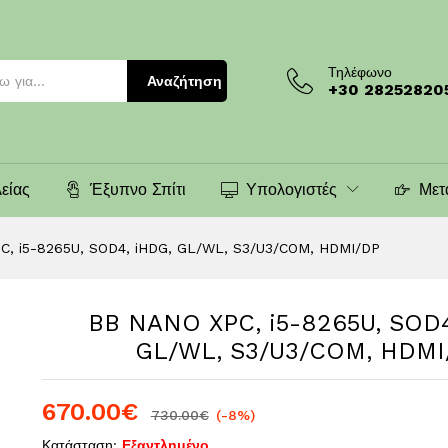
DG, GL/WL, S3/U3/COM, HDMI/DP
Τηλέφωνο
Αναζήτηση
+30 28252820
είας
Έξυπνο Σπίτι
Υπολογιστές
Μετ
C, i5-8265U, SOD4, iHDG, GL/WL, S3/U3/COM, HDMI/DP
BB NANO XPC, i5-8265U, SOD4
GL/WL, S3/U3/COM, HDMI
670.00
€
730.00
€
(-8%)
Κατάσταση:
Εξαντλημένο