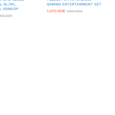
G, GL/WL,
GAMING ENTERTAINMENT SET
, HDMI/DP
1,010.00
€
1,100.00
€
89.00
€