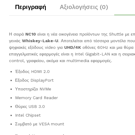
Περιγραφή
Αξιολογήσεις (0)
Η σειρά
NC10
είναι η νέα οικογένεια προϊόντων της Shuttle με 
γενιάς
Whiskey-Lake-U
. Αποτελείται από τέσσερα μοντέλα που
ψηφιακές εξόδους video για
UHD/4K
οθόνες 60Hz και μια θύρα
επαγγελματικές εφαρμογές είναι η Intel Gigabit-LAN και η σειρι
control, γραφείου, ακόμα και multimedia εφαρμογές.
Έξοδος HDMI 2.0
Εξοδος DisplayPort
Υποστηρίζει NVMe
Memory Card Reader
Θύρες USB 3.0
Intel Chipset
Συμβατό με VESA mount