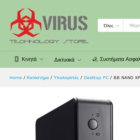
BB NANO XPC, i5-8265U, SOD4, iH
Περιγραφή
Αξιολογήσεις (0)
Search
Όλες
Κινητά
Συστήματα Ασφαλ
Δικτυακά
Home
/
Κατάστημα
/
Υπολογιστές
/
Desktop PC
/
BB NANO XP