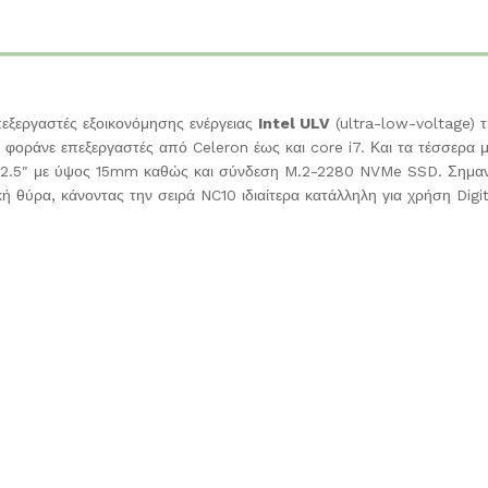
επεξεργαστές εξοικονόμησης ενέργειας
Intel ULV
(ultra-low-voltage) 
 φοράνε επεξεργαστές από Celeron έως και core i7. Και τα τέσσερα 
 2.5″ με ύψος 15mm καθώς και σύνδεση M.2-2280 NVMe SSD. Σημαντι
ακή θύρα, κάνοντας την σειρά NC10 ιδιαίτερα κατάλληλη για χρήση Digi