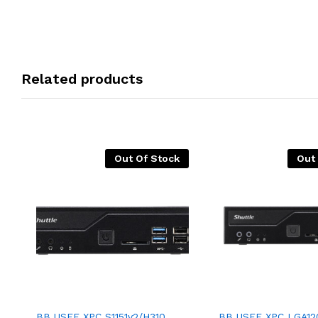
Related products
Out Of Stock
Out
BB USFF XPC S1151v2/H310
BB USFF XPC LGA12