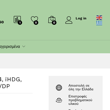
670.00
€
730.00
€
Log in
50
1
0
0
αχειρισμένα
, iHDG,
/DP
Αποστολή σε
όλη την Ελλάδα
Επιστροφές
προβληματικού
υλικού