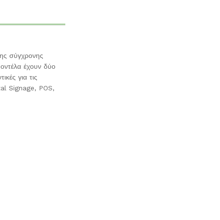
της σύγχρονης
μοντέλα έχουν δύο
κές για τις
tal Signage, POS,