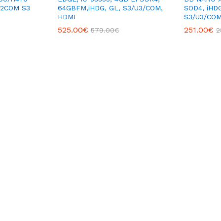
 2COM S3
64GBFM,iHDG, GL, S3/U3/COM,
SOD4, iHD
HDMI
S3/U3/COM
525.00
€
251.00
€
579.00
€
2