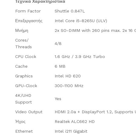
Τεχνικά Χαρακτηριστικά
Form Factor
Shuttle 0.847L
Επεξεργαστής
Intel Core i5-8265U (ULV)
Μνήμη
2x SO-DIMM with 260 pins max. 2x 16
Cores/
4/8
Threads
CPU Clock
1.6 GHz / 3.9 GHz Turbo
Cache
6 MB
Graphics
Intel HD 620
GPU-Clock
300-1100 MHz
4K/UHD
Yes
Support
Video Output
HDMI 2.0a + DisplayPort 1.2, Supports 
Ήχος
Realtek ALC662 HD
Ethernet
Intel i211 Gigabit