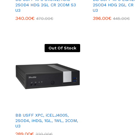
2SOD4 HDG 2GL CR 2COM S3
2SOD4 HDG 2GL CR
U3
U3
340.00
€
396.00
€
470.00
€
445.00
€
Out Of Stock
BB USFF XPC, iCELJ4005,
2SOD4, iHDG, 1GL, 1WL, 2COM,
U3
289.00
€
320.00
€