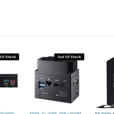
 Of Stock
Out Of Stock
00/H470
EDGE, iC-J3355, 4GB LPDDR4,
BB NANO X