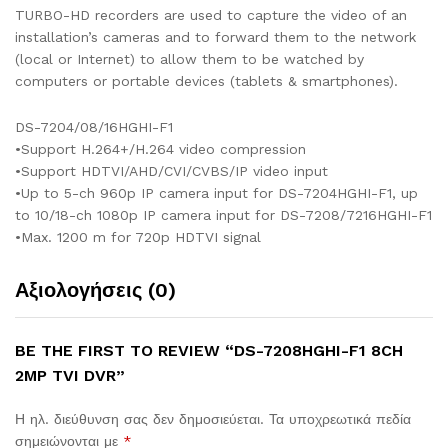
TURBO-HD recorders are used to capture the video of an
installation’s cameras and to forward them to the network
(local or Internet) to allow them to be watched by
computers or portable devices (tablets & smartphones).
DS-7204/08/16HGHI-F1
•Support H.264+/H.264 video compression
•Support HDTVI/AHD/CVI/CVBS/IP video input
•Up to 5-ch 960p IP camera input for DS-7204HGHI-F1, up
to 10/18-ch 1080p IP camera input for DS-7208/7216HGHI-F1
•Max. 1200 m for 720p HDTVI signal
Αξιολογήσεις (0)
BE THE FIRST TO REVIEW “DS-7208HGHI-F1 8CH
2MP TVI DVR”
Η ηλ. διεύθυνση σας δεν δημοσιεύεται.
Τα υποχρεωτικά πεδία
σημειώνονται με
*