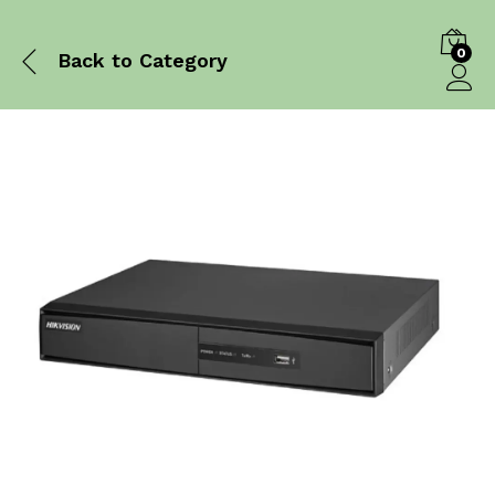
0
Back to
Category
Log in