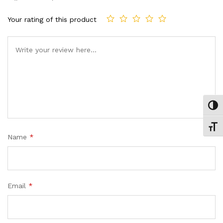
Your rating of this product
Comment
Εναλ
Εναλ
Name
*
Email
*