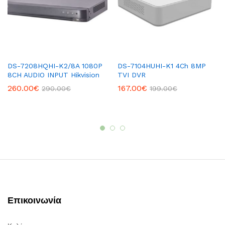
DS-7208HQHI-K2/8A 1080P
DS-7104HUHI-K1 4Ch 8MP
8CH AUDIO INPUT Hikvision
TVI DVR
260.00
€
167.00
€
290.00
€
199.00
€
Επικοινωνία