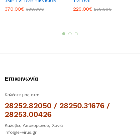
3MP TVI DVR HIKVISION
TVI DVR
370.00
€
229.00
€
399.00
€
255.00
€
Επικοινωνία
Καλέστε μας στα:
28252.82050 / 28250.31676 /
28253.00426
Καλύβες Αποκορώνου, Χανιά
info@e-virus.gr