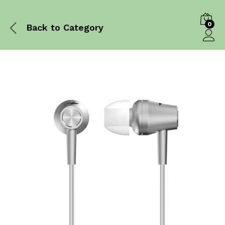
0
Back to
Category
Log in