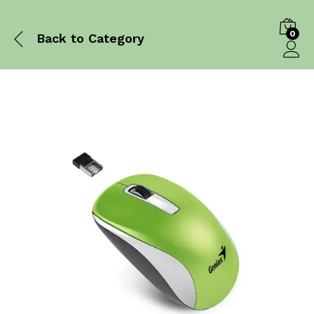
0
Back to
Category
Log in