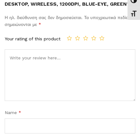
Εναλ
DESKTOP, WIRELESS, 1200DPI, BLUE-EYE, GREEN”
Εναλ
Η ηλ. διεύθυνση σας δεν δημοσιεύεται.
Τα υποχρεωτικά πεδία
σημειώνονται με
*
Your rating of this product
Comment
Name
*