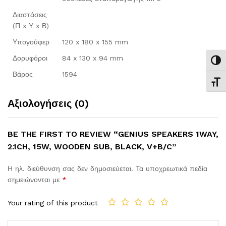
Διαστάσεις
(Π x Υ x Β)
Υπογούφερ
120 x 180 x 155 mm
Δορυφόροι
84 x 130 x 94 mm
Εναλ
Βάρος
1594
Εναλ
Αξιολογήσεις (0)
BE THE FIRST TO REVIEW “GENIUS SPEAKERS 1WAY,
2.1CH, 15W, WOODEN SUB, BLACK, V+B/C”
Η ηλ. διεύθυνση σας δεν δημοσιεύεται.
Τα υποχρεωτικά πεδία
σημειώνονται με
*
Your rating of this product
Comment