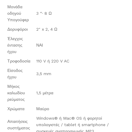
Μονάδα
οδηγού
3 “· 8 Ω
Υπογούφερ
Δορυφόροι
2″ x 2, 4 Ω
Έλεγχος
έντασης
ΝΑΙ
ήχου
Τροφοδοσία
110 V ή 220 V AC
Είσοδος
3,5 mm
ήχου
Μήκος
καλωδίου
1,5 μέτρα
ρεύματος
Χρώματα
Μαύρο
Windows® ή Mac® OS ή φορητοί
Απαιτήσεις
υπολογιστές / tablet ή smartphone /
συστήματος
συσκευές αναπαραγωγής MP3