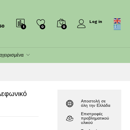
1,235.00
€
1,300.00
€
Log in
50
1
0
0
αχειρισμένα
λεφωνικό
Αποστολή σε
όλη την Ελλάδα
Επιστροφές
προβληματικού
υλικού