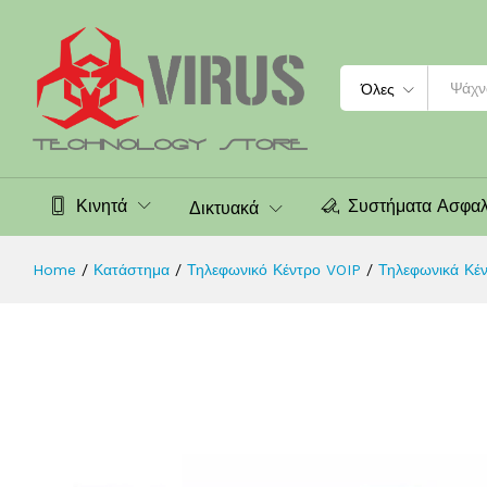
Grandstream UCM6510 VoIP Τηλεφων
Περιγραφή
Αξιολογήσεις (0)
Search
Όλες
Κινητά
Συστήματα Ασφαλ
Δικτυακά
Home
/
Κατάστημα
/
Τηλεφωνικό Κέντρο VOIP
/
Τηλεφωνικά Κέ