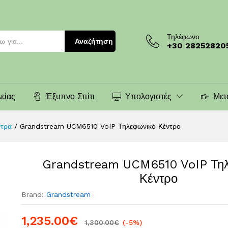
ικό Κέντρο
Τηλέφωνο
Αναζήτηση
+30 28252820
είας
Έξυπνο Σπίτι
Υπολογιστές
Μετ
ντρα
/
Grandstream UCM6510 VoIP Τηλεφωνικό Κέντρο
Grandstream UCM6510 VoIP Τη
Κέντρο
Brand:
Grandstream
1,235.00
€
1,300.00
€
(-5%)