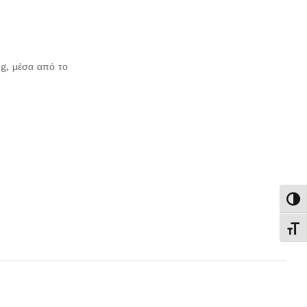
g, μέσα από το
Εναλ
Εναλ