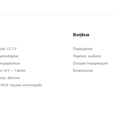
Βοήθεια
είας CCTV
Παραγγελίες
ελιοληψίας
Χαμένος κωδικός
πιχειρήσεων
Στοιχεία λογαριασμού
οί H/Y – Tablet
Επικοινωνία
σης Δικτύου
IRUS τεχνική υποστήριξη