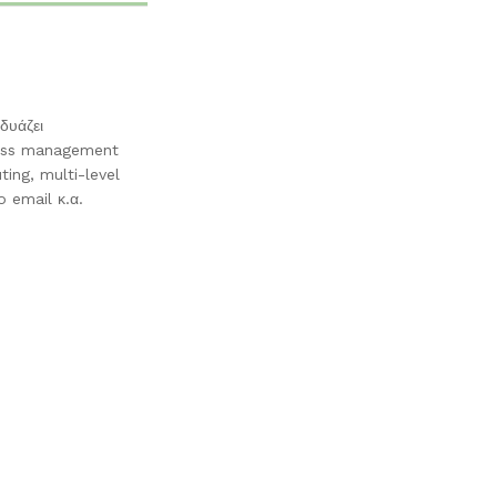
δυάζει
ccess management
ing, multi-level
o email κ.α.