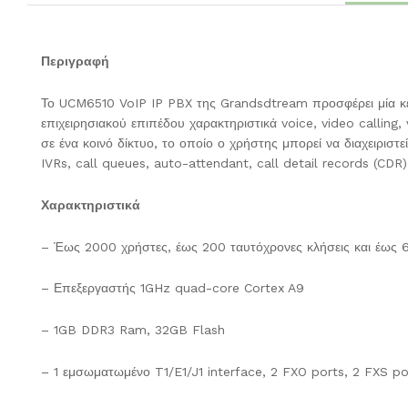
Περιγραφή
Το UCM6510 VoIP IP PBX της Grandsdtream προσφέρει μία κεντ
επιχειρησιακού επιπέδου χαρακτηριστικά voice, video calling,
σε ένα κοινό δίκτυο, το οποίο ο χρήστης μπορεί να διαχειρισ
IVRs, call queues, auto-attendant, call detail records (CDR)
Χαρακτηριστικά
– Έως 2000 χρήστες, έως 200 ταυτόχρονες κλήσεις και έως 
– Επεξεργαστής 1GHz quad-core Cortex A9
– 1GB DDR3 Ram, 32GB Flash
– 1 εμσωματωμένο T1/E1/J1 interface, 2 FXO ports, 2 FXS po