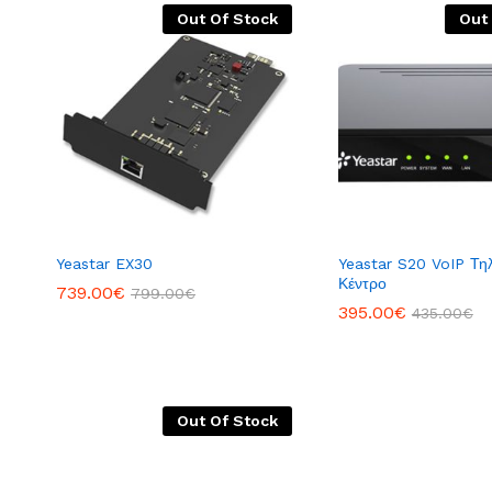
Out Of Stock
Out
Yeastar EX30
Yeastar S20 VoIP Τη
Κέντρο
739.00
€
799.00
€
395.00
€
435.00
€
Out Of Stock