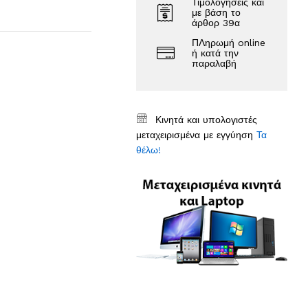
Τιμολογήσεις και
με βάση το
άρθορ 39α
ΠΛηρωμή online
ή κατά την
παραλαβή
Κινητά και υπολογιστές
μεταχειρισμένα με εγγύηση
Τα
θέλω!