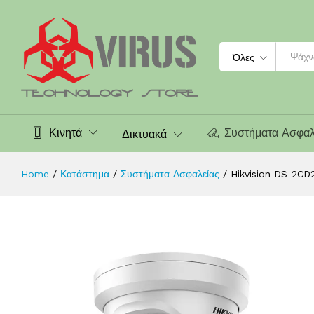
Hikvision DS-2CD2346G2-I-2.8 4 M
Περιγραφή
Χαρακτηριστικά
Search
Όλες
Κινητά
Συστήματα Ασφαλ
Δικτυακά
Home
/
Κατάστημα
/
Συστήματα Ασφαλείας
/
Hikvision DS-2CD