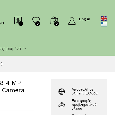
8mm)
160.00
€
178.00
€
Log in
50
1
0
0
αχειρισμένα
m)
.8 4 MP
k Camera
Αποστολή σε
όλη την Ελλάδα
Επιστροφές
προβληματικού
υλικού