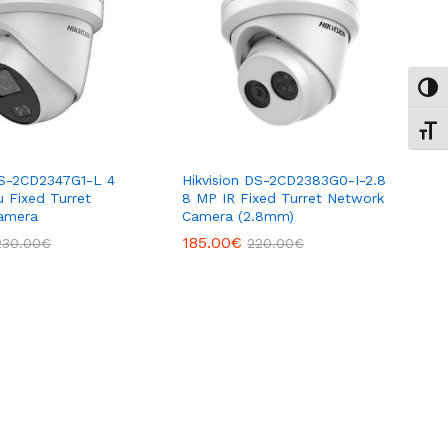
Εναλ
Εναλ
DS-2CD2347G1-L 4
Hikvision DS-2CD2383G0-I-2.8
 Fixed Turret
8 MP IR Fixed Turret Network
amera
Camera (2.8mm)
185.00
€
230.00
€
220.00
€