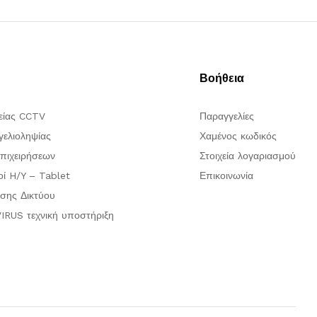
Βοήθεια
είας CCTV
Παραγγελίες
ελιοληψίας
Χαμένος κωδικός
πιχειρήσεων
Στοιχεία λογαριασμού
οί H/Y – Tablet
Επικοινωνία
σης Δικτύου
IRUS τεχνική υποστήριξη