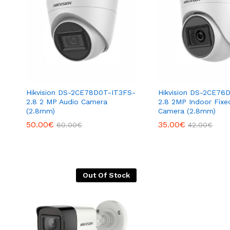
Hikvision DS-2CE78D0T-IT3FS-
Hikvision DS-2CE76
2.8 2 MP Audio Camera
2.8 2MP Indoor Fixe
(2.8mm)
Camera (2.8mm)
50.00
€
35.00
€
60.00
€
42.00
€
Out Of Stock