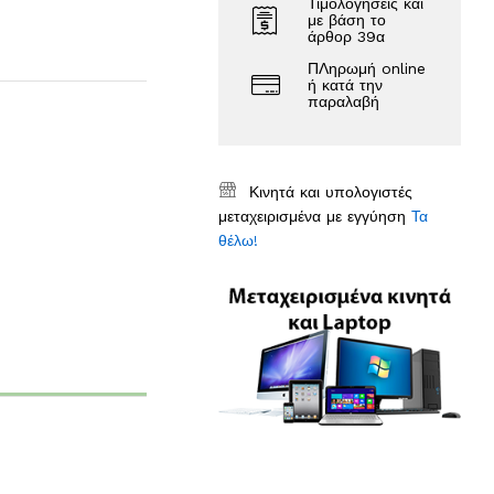
Τιμολογήσεις και
με βάση το
άρθορ 39α
ΠΛηρωμή online
ή κατά την
παραλαβή
Κινητά και υπολογιστές
μεταχειρισμένα με εγγύηση
Τα
θέλω!