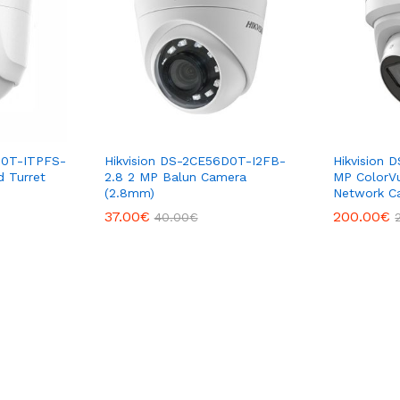
D0T-ITPFS-
Hikvision DS-2CE56D0T-I2FB-
Hikvision 
d Turret
2.8 2 MP Balun Camera
MP ColorVu
(2.8mm)
Network C
37.00
€
200.00
€
40.00
€