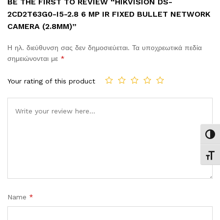
BE THE FIRST TO REVIEW “HIKVISION DS-
2CD2T63G0-I5-2.8 6 MP IR FIXED BULLET NETWORK
CAMERA (2.8MM)”
Η ηλ. διεύθυνση σας δεν δημοσιεύεται.
Τα υποχρεωτικά πεδία
σημειώνονται με
*
Your rating of this product
Comment
Εναλ
Εναλ
Name
*