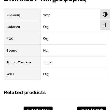
Ανάλυση
2mp
Εναλ
Εναλ
ColorVu
Όχι
POC
Όχι
Sound
Ναι
Τύπος Camera
Bullet
WiFi
Όχι
Related products
Out Of Stock
Out Of Stock