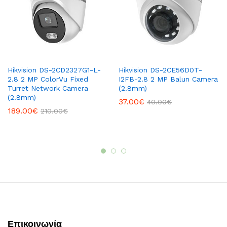
Hikvision DS-2CD2327G1-L-
Hikvision DS-2CE56D0T-
2.8 2 MP ColorVu Fixed
I2FB-2.8 2 MP Balun Camera
Turret Network Camera
(2.8mm)
(2.8mm)
37.00
€
40.00
€
189.00
€
210.00
€
Επικοινωνία