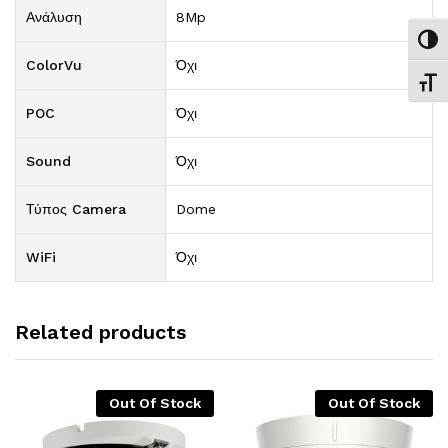
Ανάλυση
8Mp
Εναλ
ColorVu
Όχι
Εναλ
POC
Όχι
Sound
Όχι
Τύπος Camera
Dome
WiFi
Όχι
Related products
Out Of Stock
Out Of Stock