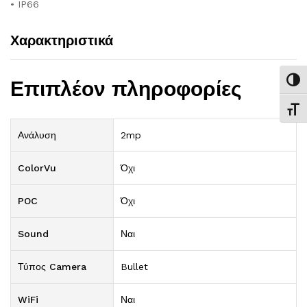
• IP66
Χαρακτηριστικά
Εναλ
Επιπλέον πληροφορίες
Εναλ
Ανάλυση
2mp
ColorVu
Όχι
POC
Όχι
Sound
Ναι
Τύπος Camera
Bullet
WiFi
Ναι