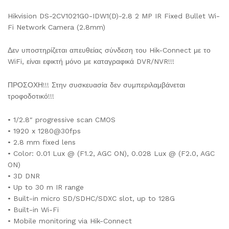
Hikvision DS-2CV1021G0-IDW1(D)-2.8 2 MP IR Fixed Bullet Wi-
Fi Network Camera (2.8mm)
Δεν υποστηρίζεται απευθείας σύνδεση του Hik-Connect με το
WiFi, είναι εφικτή μόνο με καταγραφικά DVR/NVR!!!
ΠΡΟΣΟΧΗ!!! Στην συσκευασία δεν συμπεριλαμβάνεται
τροφοδοτικό!!!
• 1/2.8″ progressive scan CMOS
• 1920 x 1280@30fps
• 2.8 mm fixed lens
• Color: 0.01 Lux @ (F1.2, AGC ON), 0.028 Lux @ (F2.0, AGC
ON)
• 3D DNR
• Up to 30 m IR range
• Built-in micro SD/SDHC/SDXC slot, up to 128G
• Built-in Wi-Fi
• Mobile monitoring via Hik-Connect