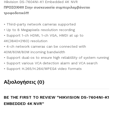
Hikvision DS-7604NI-K1 Embedded 4K NVR
ΠΡΟΣΟΧΗ!!! Στην συσκευασία συμπεριλαμβάνεται
τροφοδοτικό!!!
• Third-party network cameras supported
• Up to 8 Megapixels resolution recording
• Support 1-ch HDMI, 1-ch VGA, HMDI at up to
4K(3840×2160) resolution
• 4-ch network cameras can be connected with
40M/60M/80M incoming bandwidth
• Support dual-os to ensure high reliablility of system running
• Support various VCA detection alarm and VCA search
• Support H.265/H.264/MPEG4 video formats
Αξιολογήσεις (0)
BE THE FIRST TO REVIEW “HIKVISION DS-7604NI-K1
EMBEDDED 4K NVR”