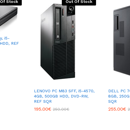
 Of Stock
Out Of Stock
, i5-
 HDD, REF
LENOVO PC M83 SFF, i5-4570,
DELL PC 7
4GB, 500GB HDD, DVD-RW,
8GB, 250G
REF SQR
SQR
195.00
€
255.00
€
250.00
€