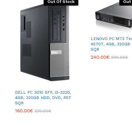
Out Of Stock
Out
LENOVO PC M73 Tiny
4570T, 4GB, 320GB
SQR
240.00
€
290.00
€
DELL PC 3010 SFF, i3-3220,
4GB, 320GB HDD, DVD, REF
SQR
160.00
€
220.00
€