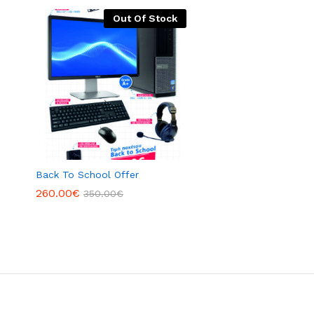
Out Of Stock
Back To School Offer
260.00
€
350.00
€