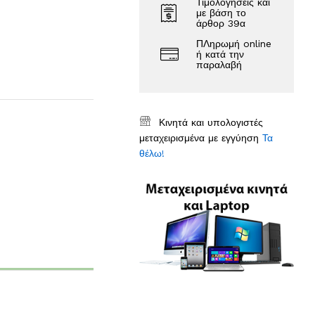
Τιμολογήσεις και
με βάση το
άρθορ 39α
ΠΛηρωμή online
ή κατά την
παραλαβή
Κινητά και υπολογιστές
μεταχειρισμένα με εγγύηση
Τα
θέλω!