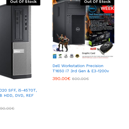
Out Of Stock
Out Of Stock
Dell Workstation Precision
T1650 i7 3rd Gen & E3-1200v
390.00
€
600.00
€
020 SFF, i5-4570T,
B HDD, DVD, REF
290.00
€