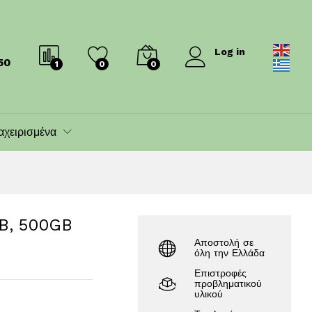
210.00
€
280.00
€
Log in
50
1
0
0
αχειρισμένα
GB, 500GB
Αποστολή σε
όλη την Ελλάδα
Επιστροφές
προβληματικού
υλικού