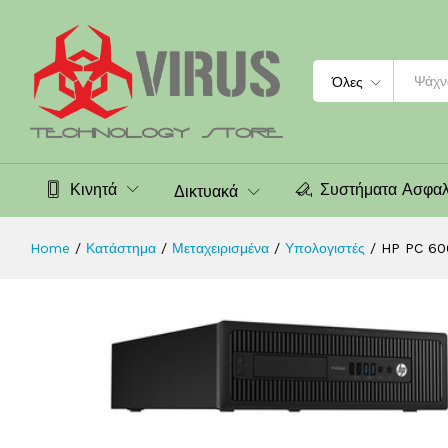
HP PC 600 G1 SFF, i5-4690T, 4GB,
Περιγραφή
Αξιολογήσεις (0)
Search
Όλες
Κινητά
Συστήματα Ασφαλ
Δικτυακά
Home
/
Κατάστημα
/
Μεταχειρισμένα
/
Υπολογιστές
/
HP PC 60