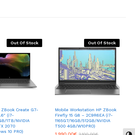
Out Of Stock
Out Of Stock
 ZBook Create G7-
Mobile Workstation HP ZBook
6″ (i7-
Firefly 15 G8 – 2C9R6EA (i7-
GB/1TB/NVIDIA
1165G7/16GB/512GB/NVIDIA
TX 2070
T500 4GB/W10PRO)
ws 10 PRO)
1,990.00
€
2,100.00
€