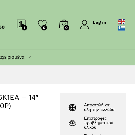
1,550.00
€
1,700.00
€
Log in
50
1
0
0
αχειρισμένα
6K1EA – 14″
0P)
Αποστολή σε
όλη την Ελλάδα
Επιστροφές
προβληματικού
υλικού