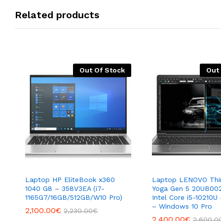
Related products
Out Of Stock
Out
Laptop HP EliteBook x360
Laptop LENOVO Thi
1040 G8 – 358V3EA (i7-
Yoga Gen 5 20UB00
1165G7/16GB/512GB/W10 Pro)
Intel Core i5-10210U
– Windows 10 Pro
2,100.00
€
2,230.00
€
2,400.00
€
2,600.0