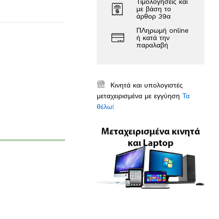
Τιμολογήσεις και
με βάση το
άρθορ 39α
ΠΛηρωμή online
ή κατά την
παραλαβή
Κινητά και υπολογιστές
μεταχειρισμένα με εγγύηση
Τα
θέλω!