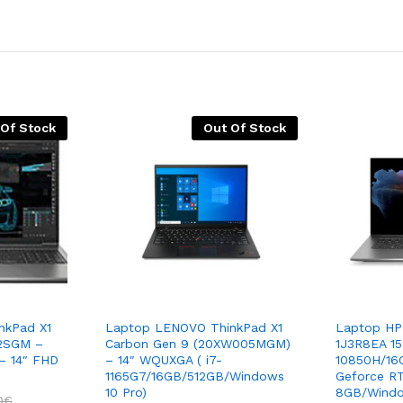
 Of Stock
Out Of Stock
nkPad X1
Laptop LENOVO ThinkPad X1
Laptop HP
2SGM –
Carbon Gen 9 (20XW005MGM)
1J3R8EA 15.
 – 14″ FHD
– 14″ WQUXGA ( i7-
10850H/16
1165G7/16GB/512GB/Windows
Geforce R
10 Pro)
8GB/Windo
0
€