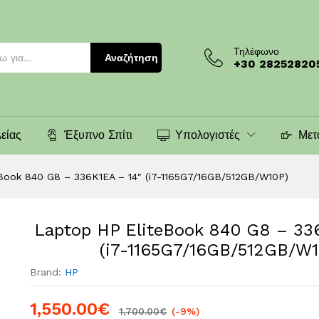
K1EA - 14" (i7-1165G7/16GB/512GB/W10P)
)
Τηλέφωνο
Αναζήτηση
+30 28252820
είας
Έξυπνο Σπίτι
Υπολογιστές
Μετ
Book 840 G8 – 336K1EA – 14″ (i7-1165G7/16GB/512GB/W10P)
Laptop HP EliteBook 840 G8 – 33
(i7-1165G7/16GB/512GB/W1
Brand:
HP
1,550.00
€
1,700.00
€
(-9%)