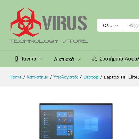
Laptop HP EliteBook 840 G8 - 336
Περιγραφή
Χαρακτηριστικά
Αξιολογήσεις (0
Search
Όλες
Κινητά
Συστήματα Ασφαλ
Δικτυακά
Home
/
Κατάστημα
/
Υπολογιστές
/
Laptop
/
Laptop HP Elite