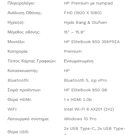
Πληκτρολόγιο:
HP Premium με numpad
Ανάλυση Οθόνης:
FHD (1920 X 1080)
Ηχείο(α):
Hχεία Bang & Olufsen
Μέγεθος οθόνης:
15″ – 15.9″
Μοντέλο:
HP EliteBook 850 358P5EA
Κατηγορία:
Premium
Τύπος Κάρτας Γραφικών:
Ενσωματωμένη
Κατασκευαστής:
HP
Bluetooth:
Bluetooth 5, οχι vPro
Σειρά προϊόντων:
HP EliteBook 850 G8
Θύρα HDMI:
1 x HDMI 2.0b
WiFi:
Intel Wi-Fi 6 AX201 (2×2)
Λειτουργικό σύστημα:
Windows 10 Pro
2x USB Type-C, 2x USB Type-
Θύρα USB:
A