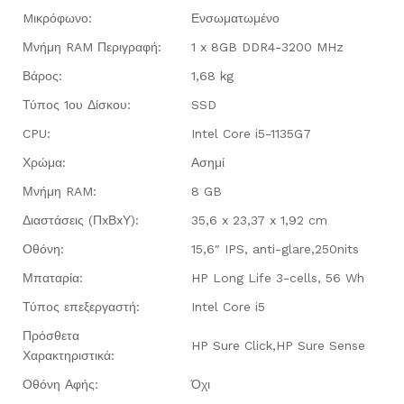
Mικρόφωνο:
Ενσωματωμένο
Μνήμη RAM Περιγραφή:
1 x 8GB DDR4-3200 MHz
Βάρος:
1,68 kg
Τύπος 1ου Δίσκου:
SSD
CPU:
Intel Core i5-1135G7
Χρώμα:
Ασημί
Μνήμη RAM:
8 GB
Διαστάσεις (ΠxΒxΥ):
35,6 x 23,37 x 1,92 cm
Οθόνη:
15,6″ IPS, anti-glare,250nits
Μπαταρία:
HP Long Life 3-cells, 56 Wh
Τύπος επεξεργαστή:
Intel Core i5
Πρόσθετα
HP Sure Click,HP Sure Sense
Χαρακτηριστικά:
Οθόνη Αφής:
Όχι