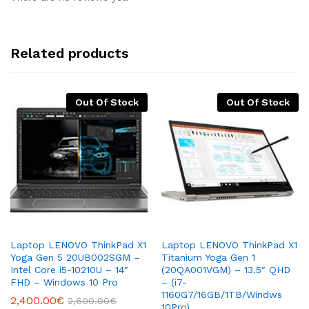
Related products
Out Of Stock
Out Of Stock
Laptop LENOVO ThinkPad X1
Laptop LENOVO ThinkPad X1
Yoga Gen 5 20UB002SGM –
Titanium Yoga Gen 1
Intel Core i5-10210U – 14″
(20QA001VGM) – 13.5″ QHD
FHD – Windows 10 Pro
– (i7-
1160G7/16GB/1TB/Windws
2,400.00
€
2,600.00
€
10Pro)