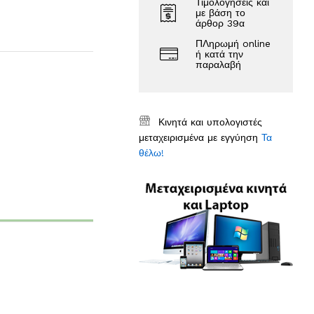
Τιμολογήσεις και
με βάση το
άρθορ 39α
ΠΛηρωμή online
ή κατά την
παραλαβή
Κινητά και υπολογιστές
μεταχειρισμένα με εγγύηση
Τα
θέλω!