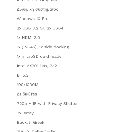
Δυναμική συστήματος
Windows 10 Pro
2x USB 3.2 G1, 2x USB4
1x HDMI 2.0
1x (RJ-45), 1x side docking
1x microSD card reader
Intel AX201 11ax, 2×2
BT5.2
100/1000M
Δε διαθέτει
720p + IR with Privacy Shutter
2x, Array
Backlit, Greek
2W x2, Dolby Audio