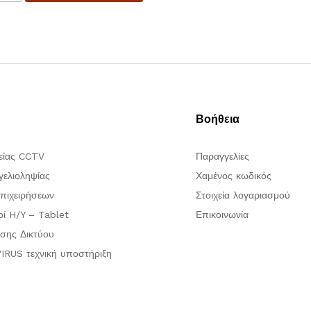
Βοήθεια
είας CCTV
Παραγγελίες
ελιοληψίας
Χαμένος κωδικός
πιχειρήσεων
Στοιχεία λογαριασμού
οί H/Y – Tablet
Επικοινωνία
σης Δικτύου
IRUS τεχνική υποστήριξη