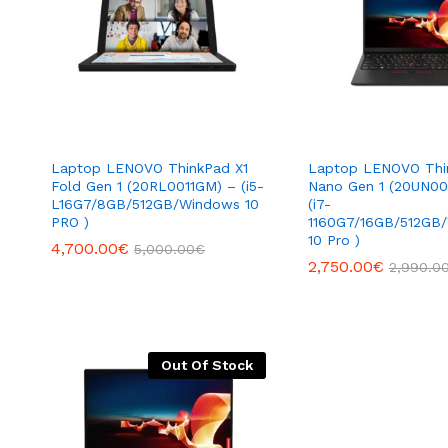
Laptop LENOVO ThinkPad X1
Laptop LENOVO Thi
Fold Gen 1 (20RL0011GM) – (i5-
Nano Gen 1 (20UN0
L16G7/8GB/512GB/Windows 10
(i7-
PRO )
1160G7/16GB/512GB
10 Pro )
4,700.00
€
5,000.00
€
2,750.00
€
2,990.0
Out Of Stock