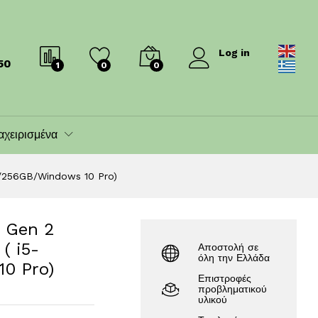
/256GB/Windows 10 Pro)
1,800.00
€
1,950.00
€
Log in
50
1
0
0
αχειρισμένα
/256GB/Windows 10 Pro)
 Gen 2
( i5-
Αποστολή σε
όλη την Ελλάδα
0 Pro)
Επιστροφές
προβληματικού
υλικού