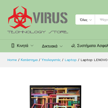
Laptop LENOVO ThinkPad T15 Gen 
Περιγραφή
Χαρακτηριστικά
Αξιολογήσεις (0
Search
Όλες
Κινητά
Συστήματα Ασφαλ
Δικτυακά
Home
/
Κατάστημα
/
Υπολογιστές
/
Laptop
/
Laptop LENOVO 