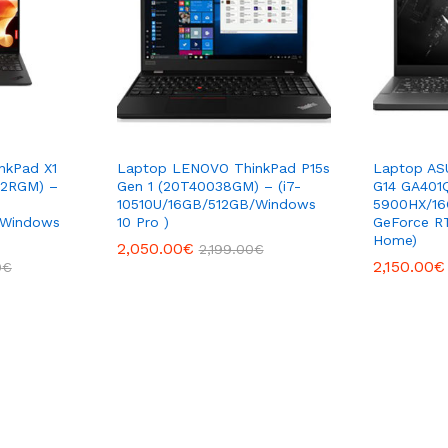
nkPad X1
Laptop LENOVO ThinkPad P15s
Laptop AS
02RGM) –
Gen 1 (20T40038GM) – (i7-
G14 GA401
10510U/16GB/512GB/Windows
5900HX/16
/Windows
10 Pro )
GeForce R
Home)
2,050.00
€
2,199.00
€
2,150.00
€
0
€