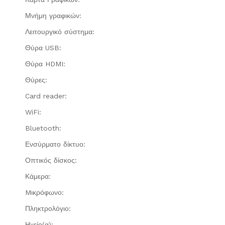
Μνήμη γραφικών:
Λειτουργικό σύστημα:
Θύρα USB:
Θύρα HDMI:
Θύρες:
Card reader:
WiFi:
Bluetooth:
Ενσύρματο δίκτυο:
Οπτικός δίσκος:
Κάμερα:
Mικρόφωνο:
Πληκτρολόγιο:
Ηχείο(α):