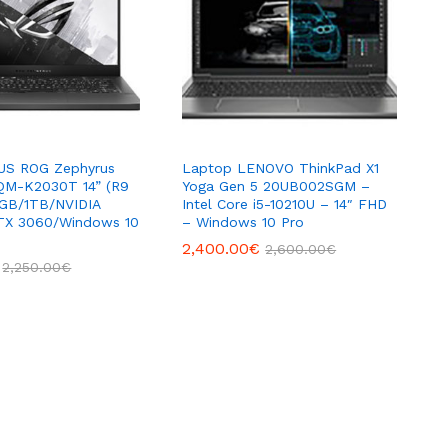
US ROG Zephyrus
Laptop LENOVO ThinkPad X1
QM-K2030T 14” (R9
Yoga Gen 5 20UB002SGM –
GB/1TB/NVIDIA
Intel Core i5-10210U – 14″ FHD
TX 3060/Windows 10
– Windows 10 Pro
2,400.00
€
2,600.00
€
2,250.00
€