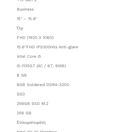
Business
15″ – 15.9″
Όχι
FHD (1920 X 1080)
15.6″FHD IPS300nits Anti-glare
Intel Core i5
i5-1135G7 (4C / 8T, 8MB)
8 GB
8GB Soldered DDR4-3200
SSD
256GB SSD M.2
256 GB
Ενσωματωμένη
Intel Iris Xe Graphics