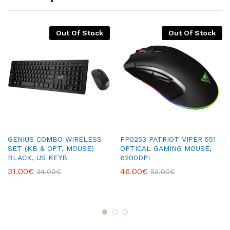
Out Of Stock
Out Of Stock
GENIUS COMBO WIRELESS
PP0253 PATRIOT VIPER 551
SET (KB & OPT. MOUSE)
OPTICAL GAMING MOUSE,
BLACK, US KEYB
6200DPI
31.00
€
46.00
€
34.00
€
52.00
€