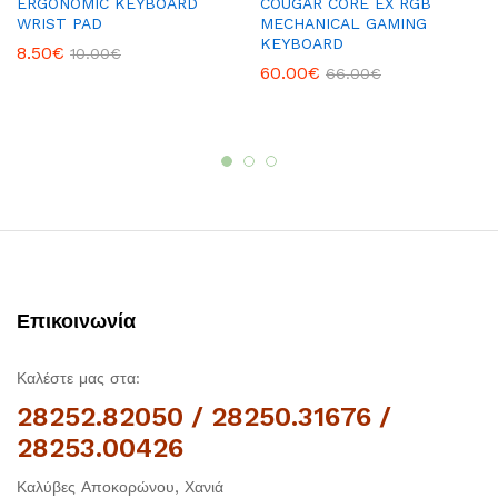
ERGONOMIC KEYBOARD
COUGAR CORE EX RGB
WRIST PAD
MECHANICAL GAMING
KEYBOARD
8.50
€
10.00
€
60.00
€
66.00
€
Επικοινωνία
Καλέστε μας στα:
28252.82050 / 28250.31676 /
28253.00426
Καλύβες Αποκορώνου, Χανιά