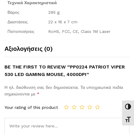
Τεχνικά Χαρακτηριστικά
Βάρος
295 g
Διαστάσεις
22 x 16 x 7 cm
Πιστοποιήσεις
RoHS, FCC, CE, Class 1M Laser
Αξιολογήσεις (0)
BE THE FIRST TO REVIEW “PP0224 PATRIOT VIPER
530 LED GAMING MOUSE, 4000DPI”
Η ηλ. διεύθυνση σας δεν δημοσιεύεται.
Τα υποχρεωτικά πεδία
σημειώνονται με
*
Your rating of this product
Εναλ
Εναλ
Comment