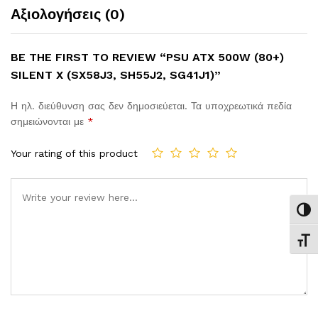
Αξιολογήσεις (0)
BE THE FIRST TO REVIEW “PSU ATX 500W (80+)
SILENT X (SX58J3, SH55J2, SG41J1)”
Η ηλ. διεύθυνση σας δεν δημοσιεύεται.
Τα υποχρεωτικά πεδία
σημειώνονται με
*
Your rating of this product
Comment
Εναλ
Εναλ