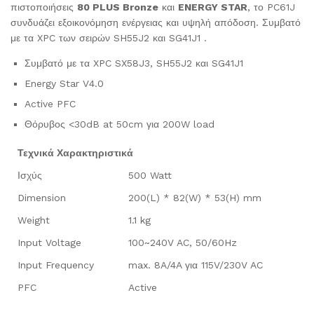
πιστοποιήσεις
80 PLUS Bronze
και
ENERGY STAR
, το PC61J
συνδυάζει εξοικονόμηση ενέργειας και υψηλή απόδοση. Συμβατό
με τα XPC των σειρών SH55J2 και SG41J1 .
Συμβατό με τα XPC SX58J3, SH55J2 και SG41J1
Energy Star V4.0
Active PFC
Θόρυβος <30dB at 50cm για 200W load
Τεχνικά Χαρακτηριστικά
Ισχύς
500 Watt
Dimension
200(L) * 82(W) * 53(H) mm
Weight
1.1 kg
Input Voltage
100~240V AC, 50/60Hz
Input Frequency
max. 8A/4A για 115V/230V AC
PFC
Active