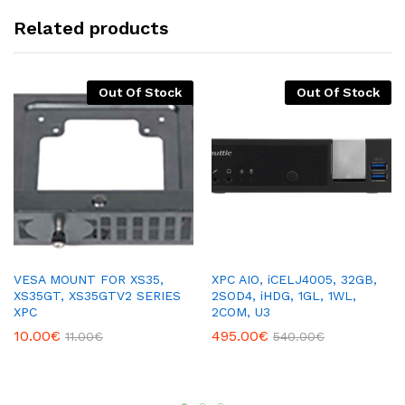
Related products
Out Of Stock
Out Of Stock
VESA MOUNT FOR XS35,
XPC AIO, iCELJ4005, 32GB,
XS35GT, XS35GTV2 SERIES
2SOD4, iHDG, 1GL, 1WL,
XPC
2COM, U3
10.00
€
495.00
€
11.00
€
540.00
€