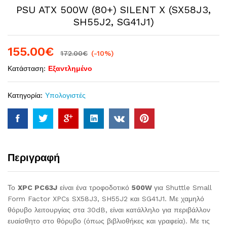
PSU ATX 500W (80+) SILENT X (SX58J3,
SH55J2, SG41J1)
155.00
€
172.00
€
(-10%)
Κατάσταση:
Εξαντλημένο
Κατηγορία:
Υπολογιστές
Περιγραφή
Το
XPC PC63J
είναι ένα τροφοδοτικό
500W
για Shuttle Small
Form Factor XPCs SX58J3, SH55J2 και SG41J1. Με χαμηλό
θόρυβο λειτουργίας στα 30dB, είναι κατάλληλο για περιβάλλον
ευαίσθητο στο θόρυβο (όπως βιβλιοθήκες και γραφεία). Με τις