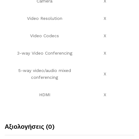
Camera
X
Video Resolution
X
Video Codecs
X
3-way Video Conferencing
X
5-way video/audio mixed
X
conferencing
HDMI
X
Αξιολογήσεις (0)