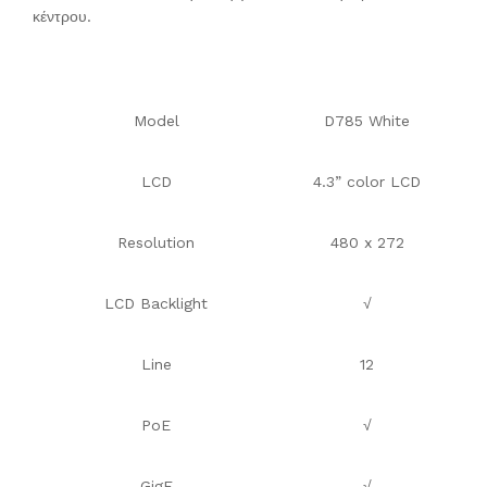
κέντρου.
Model
D785 White
LCD
4.3” color LCD
Resolution
480 x 272
LCD Backlight
√
Line
12
PoE
√
GigE
√