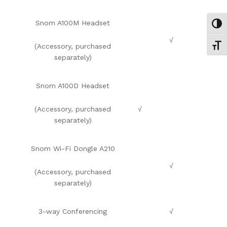
Snom A100M Headset
Εναλ
√
(Accessory, purchased
Εναλ
separately)
Snom A100D Headset
(Accessory, purchased
√
separately)
Snom Wi-Fi Dongle A210
√
(Accessory, purchased
separately)
3-way Conferencing
√