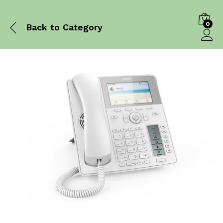
0
Back to
Category
Log in