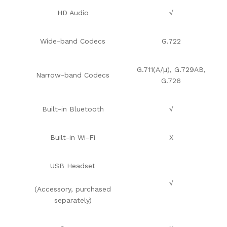
HD Audio
√
Wide-band Codecs
G.722
G.711(A/µ), G.729AB,
Narrow-band Codecs
G.726
Built-in Bluetooth
√
Built-in Wi-Fi
X
USB Headset
√
(Accessory, purchased
separately)