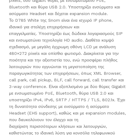
pixels, δύο Gigabit θύρες με ενσωματωμένο PoE,
Bluetooth και θύρα USB 2.0. Υποστηρίζει ενσύρματο και
ασύρματο Headset και δέχεται expansion module.
Το D785 White της Snom είναι ένα ισχυρό IP phone,
ιδανικό για στελέχη επιχειρήσεων και
επαγγελματίες. Υποστηρίζει έως δώδεκα λογαριασμούς SIP
και ενσωματώνει τεχνολογία HD audio. Διαθέτει κομψό
σχεδιασμό, με μεγάλη έγχρωμη οθόνη LCD με ανάλυση
480×272 pixels και οπίσθιο φωτισμό. Διακρίνεται για την
ποιότητα και την αξιοπιστία του, ενώ προσφέρει πλήθος
λειτουργιών που εγγυώνται τη μεγιστοποίηση της
παραγωγικότητας των επιχειρήσεων, όπως XML Browser,
call park, call pickup, BLF, call forward, call transfer και
3-way conference. Είναι εξοπλισμένο με δύο θύρες Gigabit
με ενσωματωμένο PoE, Bluetooth, θύρα USB 2.0 και
υποστηρίζει IPv4, IPv6, SRTP / HTTPS / TLS, 802.1x. Έχει
τη δυνατότητα σύνδεσης με ενσύρματο ή ασύρματο
Headset (EHS support), καθώς και με expansion modules,
που διευκολύνουν τον έλεγχο και τη
διαχείριση περισσότερων κλήσεων και λειτουργιών,
καθιστώντας το ιδανική λύση για κονσόλα τηλεφωνικού