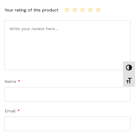
Your rating of this product
Comment
Εναλ
Εναλ
Name
*
Email
*