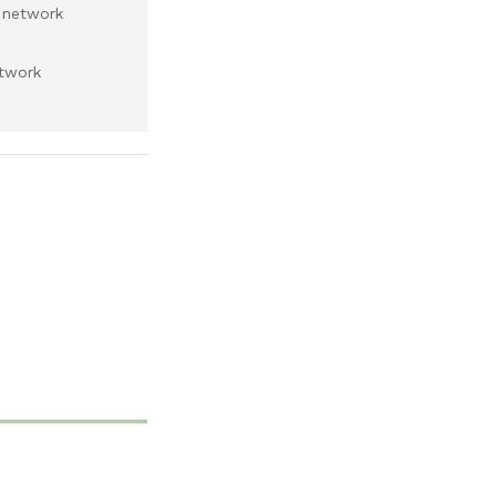
e network
twork