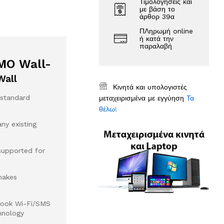
Τιμολογήσεις και
με βάση το
άρθορ 39α
ΠΛηρωμή online
ή κατά την
παραλαβή
MO Wall-
all
Κινητά και υπολογιστές
 standard
μεταχειρισμένα με εγγύηση
Τα
θέλω!
ny existing
upported for
makes
book Wi-Fi/SMS
hnology