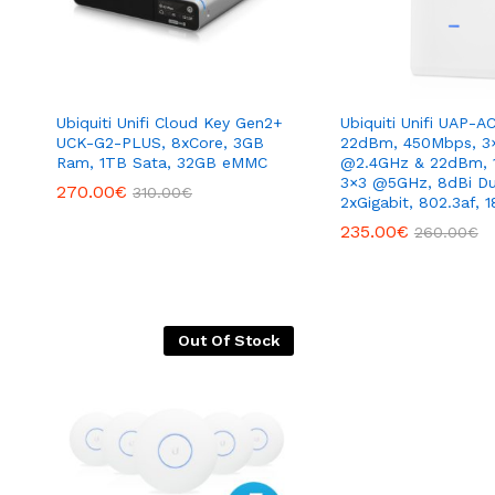
Ubiquiti Unifi Cloud Key Gen2+
Ubiquiti Unifi UAP-
UCK-G2-PLUS, 8xCore, 3GB
22dBm, 450Mbps, 3
Ram, 1TB Sata, 32GB eMMC
@2.4GHz & 22dBm, 
3×3 @5GHz, 8dBi Du
270.00
€
310.00
€
2xGigabit, 802.3af, 
235.00
€
260.00
€
Out Of Stock