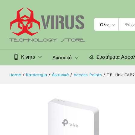
802.3af/at
Περιγραφή
Χαρακτηριστικά
Αξιολογήσεις (0
Search
Όλες
Κινητά
Συστήματα Ασφαλ
Δικτυακά
Home
/
Κατάστημα
/
Δικτυακά
/
Access Points
/
TP-Link EAP2