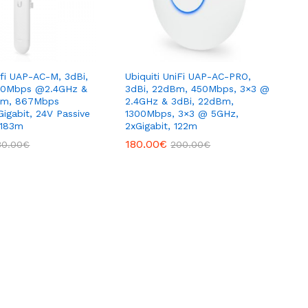
ifi UAP-AC-M, 3dBi,
Ubiquiti UniFi UAP-AC-PRO,
00Mbps @2.4GHz &
3dBi, 22dBm, 450Mbps, 3×3 @
Bm, 867Mbps
2.4GHz & 3dBi, 22dBm,
igabit, 24V Passive
1300Mbps, 3×3 @ 5GHz,
 183m
2xGigabit, 122m
180.00
€
30.00
€
200.00
€