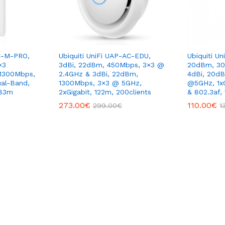
AC-M-PRO,
Ubiquiti UniFi UAP-AC-EDU,
Ubiquiti Un
×3
3dBi, 22dBm, 450Mbps, 3×3 @
20dBm, 3
1300Mbps,
2.4GHz & 3dBi, 22dBm,
4dBi, 20d
al-Band,
1300Mbps, 3×3 @ 5GHz,
@5GHz, 1xG
183m
2xGigabit, 122m, 200clients
& 802.3af,
273.00
€
110.00
€
299.00
€
1