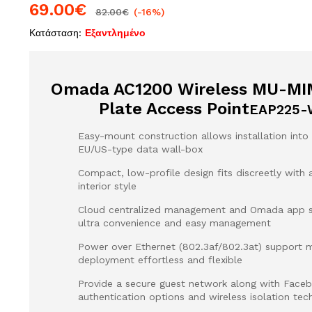
69.00
€
82.00
€
(-16%)
Κατάσταση:
Εξαντλημένο
Omada AC1200 Wireless MU-MI
Plate Access Point
EAP225-W
Easy-mount construction allows installation into
EU/US-type data wall-box
Compact, low-profile design fits discreetly with a
interior style
Cloud centralized management and Omada app s
ultra convenience and easy management
Power over Ethernet (802.3af/802.3at) support 
deployment effortless and flexible
Provide a secure guest network along with Face
authentication options and wireless isolation tec