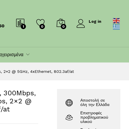
69.00
€
82.00
€
Log in
50
1
0
0
αχειρισμένα
, 2×2 @ 5GHz, 4xEthernet, 802.3af/at
, 300Mbps,
ps, 2×2 @
Αποστολή σε
όλη την Ελλάδα
/at
Επιστροφές
προβληματικού
υλικού