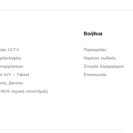
Βοήθεια
είας CCTV
Παραγγελίες
ελιοληψίας
Χαμένος κωδικός
πιχειρήσεων
Στοιχεία λογαριασμού
οί H/Y – Tablet
Επικοινωνία
σης Δικτύου
IRUS τεχνική υποστήριξη