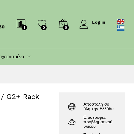
132.00
€
155.00
€
Log in
50
1
0
0
αχειρισμένα
 / G2+ Rack
Αποστολή σε
όλη την Ελλάδα
Επιστροφές
προβληματικού
υλικού