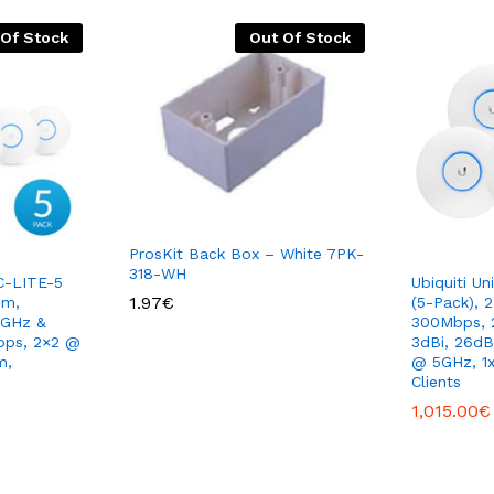
 Of Stock
Out Of Stock
ProsKit Back Box – White 7PK-
318-WH
AC-LITE-5
Ubiquiti U
1.97
€
Bm,
(5-Pack), 
4GHz &
300Mbps, 
bps, 2×2 @
3dBi, 26d
m,
@ 5GHz, 1x
Clients
1,015.00
€