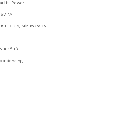
faults Power
5V, 1A
 USB-C 5V, Minimum 1A
o 104° F)
condensing