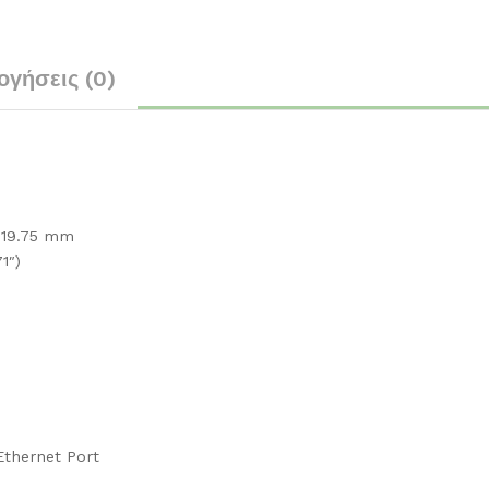
ογήσεις (0)
 119.75 mm
71″)
 Ethernet Port