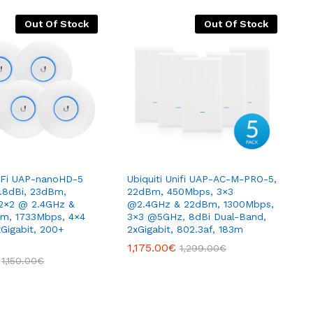
Out Of Stock
Out Of Stock
niFi UAP-nanoHD-5
Ubiquiti Unifi UAP-AC-M-PRO-5,
2.8dBi, 23dBm,
22dBm, 450Mbps, 3×3
2×2 @ 2.4GHz &
@2.4GHz & 22dBm, 1300Mbps,
Bm, 1733Mbps, 4×4
3×3 @5GHz, 8dBi Dual-Band,
Gigabit, 200+
2xGigabit, 802.3af, 183m
1,175.00
€
1,299.00
€
1,150.00
€