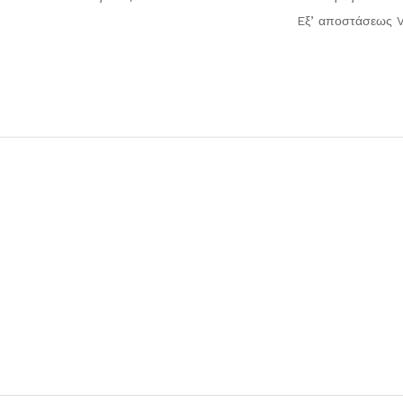
Eξ’ αποστάσεως V