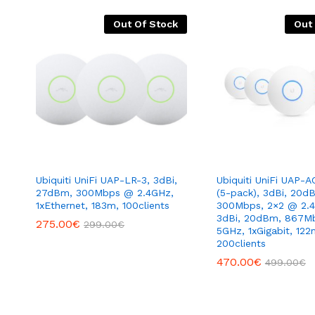
Out Of Stock
Out
Ubiquiti UniFi UAP-LR-3, 3dBi,
Ubiquiti UniFi UAP-
27dBm, 300Mbps @ 2.4GHz,
(5-pack), 3dBi, 20d
1xEthernet, 183m, 100clients
300Mbps, 2×2 @ 2.
3dBi, 20dBm, 867M
275.00
€
299.00
€
5GHz, 1xGigabit, 122
200clients
470.00
€
499.00
€