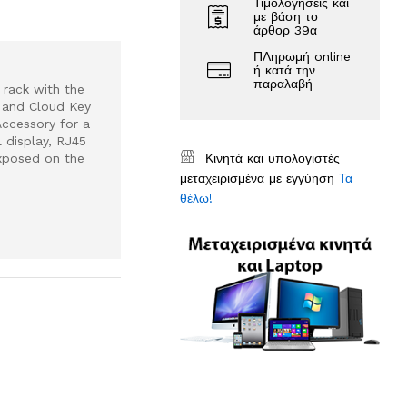
Τιμολογήσεις και
με βάση το
άρθορ 39α
ΠΛηρωμή online
ή κατά την
παραλαβή
 rack with the
 and Cloud Key
Accessory for a
 display, RJ45
exposed on the
Κινητά και υπολογιστές
μεταχειρισμένα με εγγύηση
Τα
θέλω!