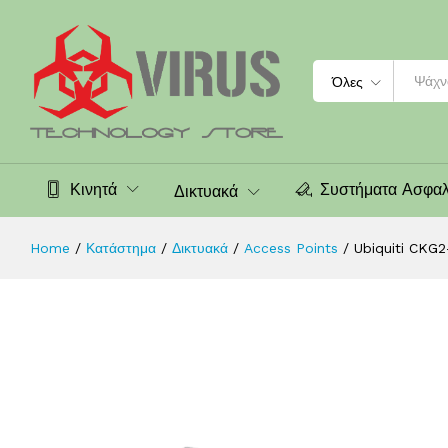
Ubiquiti CKG2-RM - Cloud Key G2 
Περιγραφή
Χαρακτηριστικά
Αξιολογήσεις (0
Search
Όλες
Κινητά
Συστήματα Ασφαλ
Δικτυακά
Home
/
Κατάστημα
/
Δικτυακά
/
Access Points
/
Ubiquiti CKG