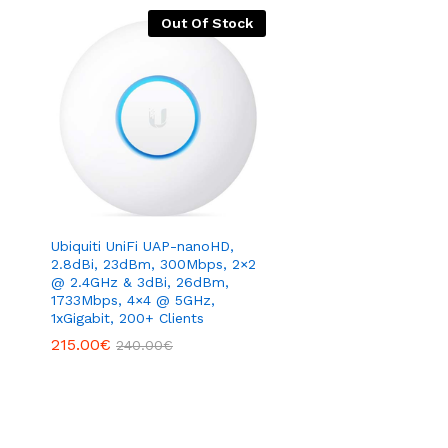
Out Of Stock
Ubiquiti UniFi UAP-nanoHD,
2.8dBi, 23dBm, 300Mbps, 2×2
@ 2.4GHz & 3dBi, 26dBm,
1733Mbps, 4×4 @ 5GHz,
1xGigabit, 200+ Clients
215.00
€
240.00
€