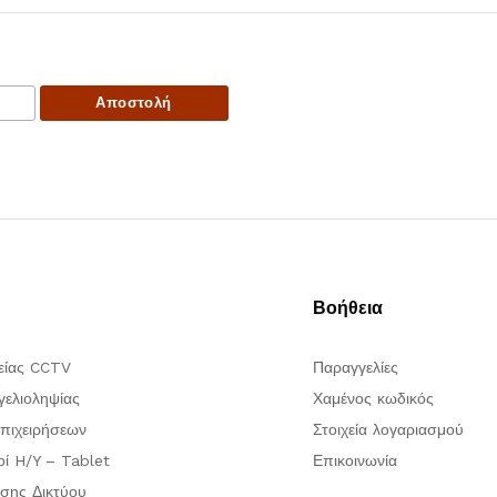
Βοήθεια
είας CCTV
Παραγγελίες
ελιοληψίας
Χαμένος κωδικός
πιχειρήσεων
Στοιχεία λογαριασμού
οί H/Y – Tablet
Επικοινωνία
σης Δικτύου