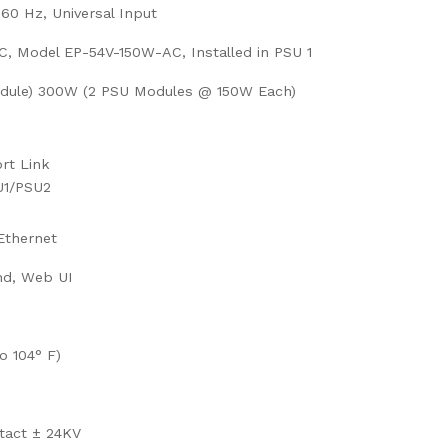
60 Hz, Universal Input
C, Model EP-54V-150W-AC, Installed in PSU 1
dule) 300W (2 PSU Modules @ 150W Each)
rt Link
U1/PSU2
 Ethernet
nd, Web UI
o 104° F)
tact ± 24KV