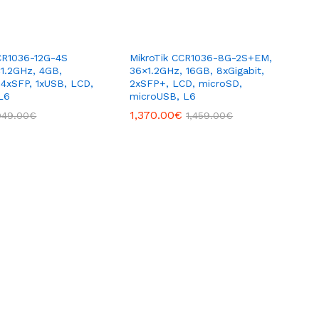
CR1036-12G-4S
MikroTik CCR1036-8G-2S+EM,
×1.2GHz, 4GB,
36×1.2GHz, 16GB, 8xGigabit,
, 4xSFP, 1xUSB, LCD,
2xSFP+, LCD, microSD,
L6
microUSB, L6
1,370.00
€
949.00
€
1,459.00
€