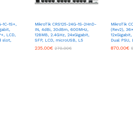
-1C-1S+,
MikroTik CRS125-24G-1S-2HnD-
MikroTik C
abit,
IN, 4dBi, 30dBm, 600MHz,
(Rev2), 36
P+, LCD,
128MB, 2.4GHz, 24xGigabit,
12xGigabit
 slot,
SFP, LCD, microUSB, L5
Dual PSU, 
235.00
€
870.00
€
270.00
€