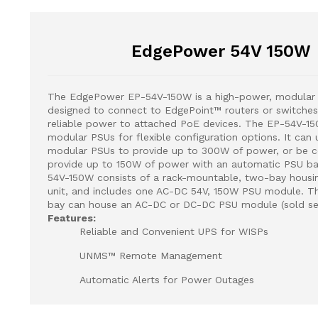
EdgePower 54V 150W
The EdgePower EP-54V-150W is a high-power, modular
designed to connect to EdgePoint™ routers or switches
reliable power to attached PoE devices. The EP-54V-1
modular PSUs for flexible configuration options. It can 
modular PSUs to provide up to 300W of power, or be c
provide up to 150W of power with an automatic PSU b
54V-150W consists of a rack-mountable, two-bay housi
unit, and includes one AC-DC 54V, 150W PSU module. 
bay can house an AC-DC or DC-DC PSU module (sold sep
Features:
Reliable and Convenient UPS for WISPs
UNMS™ Remote Management
Automatic Alerts for Power Outages