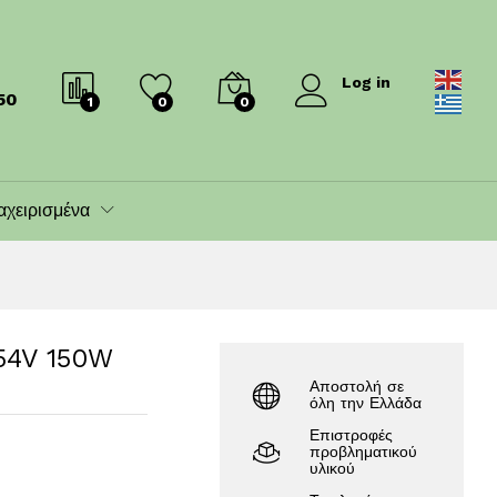
259.00
€
280.00
€
Log in
50
1
0
0
αχειρισμένα
 54V 150W
Αποστολή σε
όλη την Ελλάδα
Επιστροφές
προβληματικού
υλικού