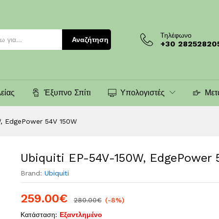
 54V 150W
)
Τηλέφωνο
Αναζήτηση
+30 28252820
είας
Έξυπνο Σπίτι
Υπολογιστές
Μετ
W, EdgePower 54V 150W
Ubiquiti EP-54V-150W, EdgePower
Brand:
Ubiquiti
259.00
€
280.00
€
(-8%)
Κατάσταση:
Εξαντλημένο