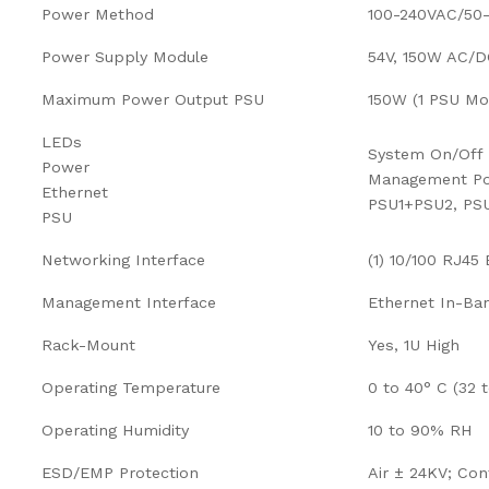
Power Method
100-240VAC/50-
Power Supply Module
54V, 150W AC/D
Maximum Power Output PSU
150W (1 PSU Mo
LEDs
System On/Off
Power
Management Po
Ethernet
PSU1+PSU2, PS
PSU
Networking Interface
(1) 10/100 RJ45
Management Interface
Ethernet In-Ba
Rack-Mount
Yes, 1U High
Operating Temperature
0 to 40° C (32 t
Operating Humidity
10 to 90% RH
ESD/EMP Protection
Air ± 24KV; Con