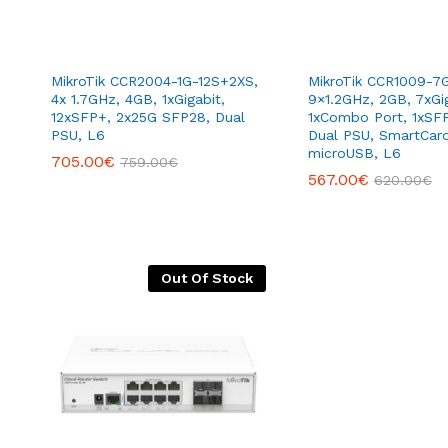
MikroTik CCR2004-1G-12S+2XS,
MikroTik CCR1009-7G
4x 1.7GHz, 4GB, 1xGigabit,
9×1.2GHz, 2GB, 7xGig
12xSFP+, 2x25G SFP28, Dual
1xCombo Port, 1xSF
PSU, L6
Dual PSU, SmartCard
microUSB, L6
705.00
€
759.00
€
567.00
€
620.00
€
Out Of Stock