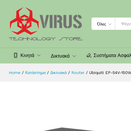
Ubiquiti EP-54V-150W, EdgePower
Περιγραφή
Χαρακτηριστικά
Αξιολογήσεις (0
Search
Όλες
Κινητά
Συστήματα Ασφαλ
Δικτυακά
Home
/
Κατάστημα
/
Δικτυακά
/
Router
/
Ubiquiti EP-54V-150