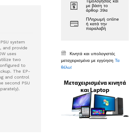
Τιμολογήσεις και
με βάση το
άρθορ 39α
ΠΛηρωμή online
ή κατά την
παραλαβή
 PSU system
, and provide
Κινητά και υπολογιστές
50W uses
utilize two
μεταχειρισμένα με εγγύηση
Τα
onfigured to
θέλω!
ackup. The EP-
ng and control
The second PSU
arately).