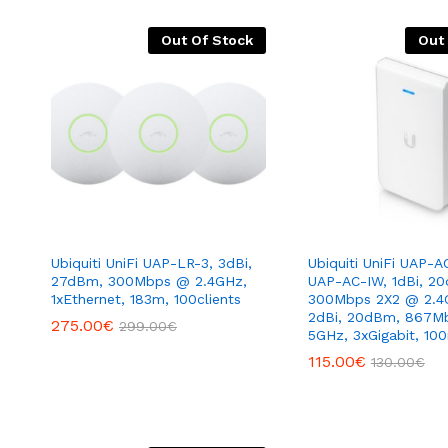
Out Of Stock
Out
Ubiquiti UniFi UAP-LR-3, 3dBi,
Ubiquiti UniFi UAP-AC
27dBm, 300Mbps @ 2.4GHz,
UAP-AC-IW, 1dBi, 2
1xEthernet, 183m, 100clients
300Mbps 2X2 @ 2.4
2dBi, 20dBm, 867M
275.00
€
299.00
€
5GHz, 3xGigabit, 10
115.00
€
130.00
€