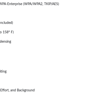
PA-Enterprise (WPA/WPA2, TKIP/AES)
 Included)
to 158° F)
densing
iting
t Effort, and Background