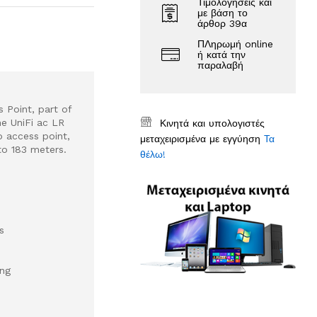
Τιμολογήσεις και
με βάση το
άρθορ 39α
ΠΛηρωμή online
ή κατά την
παραλαβή
 Point, part of
he UniFi ac LR
Κινητά και υπολογιστές
o access point,
μεταχειρισμένα με εγγύηση
Τα
to 183 meters.
θέλω!
s
ing