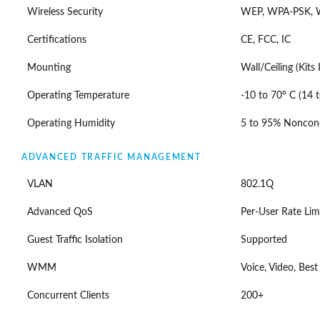
Wireless Security
WEP, WPA-PSK, W
Certifications
CE, FCC, IC
Mounting
Wall/Ceiling (Kits
Operating Temperature
-10 to 70° C (14 
Operating Humidity
5 to 95% Noncon
ADVANCED TRAFFIC MANAGEMENT
VLAN
802.1Q
Advanced QoS
Per-User Rate Lim
Guest Traffic Isolation
Supported
WMM
Voice, Video, Bes
Concurrent Clients
200+