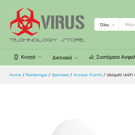
1xGigabit, 183m, 200clients
Περιγραφή
Χαρακτηριστικά
Αξιολογήσεις (0
Search
Όλες
Κινητά
Συστήματα Ασφαλ
Δικτυακά
Home
/
Κατάστημα
/
Δικτυακά
/
Access Points
/
Ubiquiti Uni