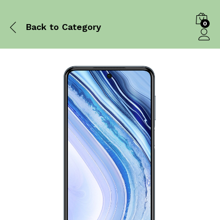
0
Back to
Category
Log in