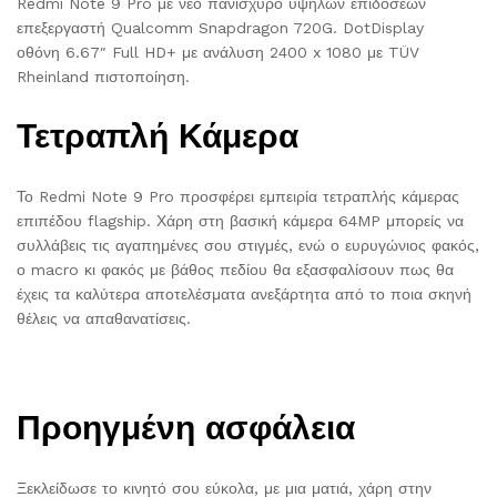
Redmi Note 9 Pro με νέο πανίσχυρο υψηλών επιδόσεων
επεξεργαστή Qualcomm Snapdragon 720G. DotDisplay
οθόνη 6.67″ Full HD+ με ανάλυση 2400 x 1080 με TÜV
Rheinland πιστοποίηση.
Τετραπλή Κάμερα
Το Redmi Note 9 Pro προσφέρει εμπειρία τετραπλής κάμερας
επιπέδου flagship. Χάρη στη βασική κάμερα 64MP μπορείς να
συλλάβεις τις αγαπημένες σου στιγμές, ενώ ο ευρυγώνιος φακός,
ο macro κι φακός με βάθος πεδίου θα εξασφαλίσουν πως θα
έχεις τα καλύτερα αποτελέσματα ανεξάρτητα από το ποια σκηνή
θέλεις να απαθανατίσεις.
Προηγμένη ασφάλεια
Ξεκλείδωσε το κινητό σου εύκολα, με μια ματιά, χάρη στην