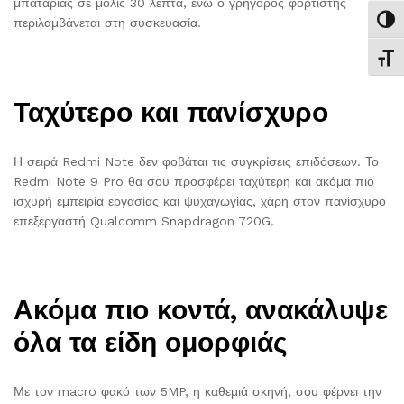
μπαταρίας σε μόλις 30 λεπτά, ενώ ο γρήγορος φορτιστής
Εναλ
περιλαμβάνεται στη συσκευασία.
Εναλ
Ταχύτερο και πανίσχυρο
Η σειρά Redmi Note δεν φοβάται τις συγκρίσεις επιδόσεων. Το
Redmi Note 9 Pro θα σου προσφέρει ταχύτερη και ακόμα πιο
ισχυρή εμπειρία εργασίας και ψυχαγωγίας, χάρη στον πανίσχυρο
επεξεργαστή Qualcomm Snapdragon 720G.
Ακόμα πιο κοντά, ανακάλυψε
όλα τα είδη ομορφιάς
Με τον macro φακό των 5MP, η καθεμιά σκηνή, σου φέρνει την