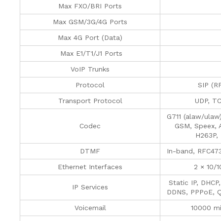
Max FXO/BRI Ports
Max GSM/3G/4G Ports
Max 4G Port (Data)
Max E1/T1/J1 Ports
VoIP Trunks
Protocol
SIP (R
Transport Protocol
UDP, T
G711 (alaw/ulaw
Codec
GSM, Speex, 
H263P,
DTMF
In-band, RFC47
Ethernet Interfaces
2 × 10/
Static IP, DHCP
IP Services
DDNS, PPPoE, Q
Voicemail
10000 mi