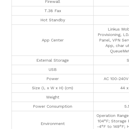
Firewall
T.38 Fax
Hot Standby
Linkus Mob
Provisioning, L
App Center
Panel, VPN Serv
App, char ut
QueueMetr
External Storage
S
USB
Power
AC 100-240V
Size (L x W x H) (cm)
44 x
Weight
Power Consumption
5.
Operation Range
104°F; Storage 
Environment
-4°F to 149°F; 