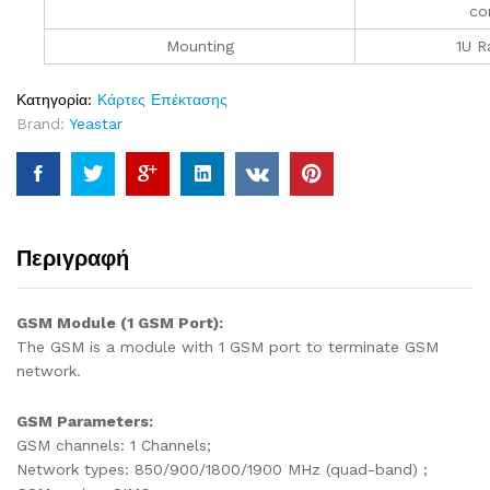
co
Mounting
1U R
Κατηγορία:
Κάρτες Επέκτασης
Brand:
Yeastar
Περιγραφή
GSM Module (1 GSM Port):
The GSM is a module with 1 GSM port to terminate GSM
network.
GSM Parameters:
GSM channels: 1 Channels;
Network types: 850/900/1800/1900 MHz (quad-band) ;