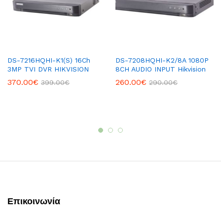
DS-7216HQHI-K1(S) 16Ch
DS-7208HQHI-K2/8A 1080P
3MP TVI DVR HIKVISION
8CH AUDIO INPUT Hikvision
370.00
€
260.00
€
399.00
€
290.00
€
Επικοινωνία