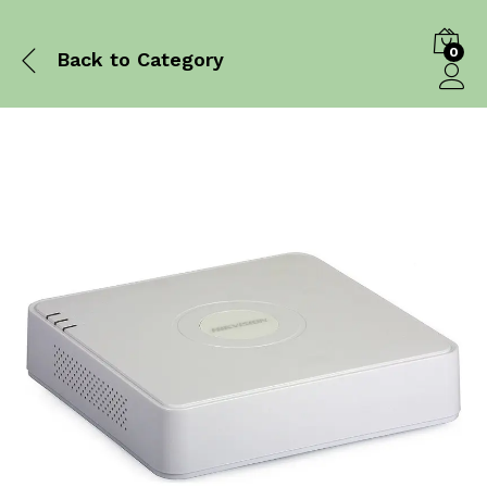
0
Back to
Category
Log in