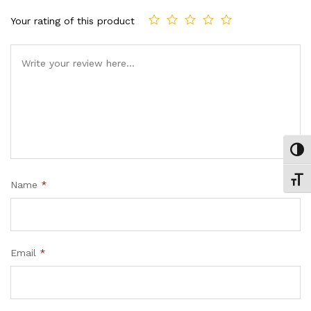
Your rating of this product
Comment
Εναλ
Εναλ
Name
*
Email
*