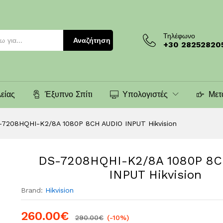
IO INPUT Hikvision
Τηλέφωνο
Αναζήτηση
+30 28252820
είας
Έξυπνο Σπίτι
Υπολογιστές
Μετ
-7208HQHI-K2/8A 1080P 8CH AUDIO INPUT Hikvision
DS-7208HQHI-K2/8A 1080P 8C
INPUT Hikvision
Brand:
Hikvision
260.00
€
290.00
€
(-10%)