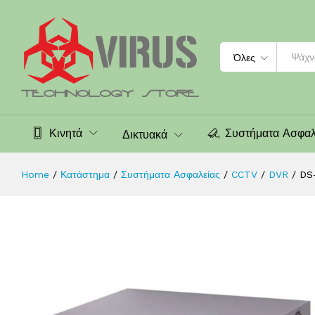
DS-7208HQHI-K2/8A 1080P 8CH AUD
Περιγραφή
Αξιολογήσεις (0)
Search
Όλες
Κινητά
Συστήματα Ασφαλ
Δικτυακά
Home
/
Κατάστημα
/
Συστήματα Ασφαλείας
/
CCTV
/
DVR
/
DS