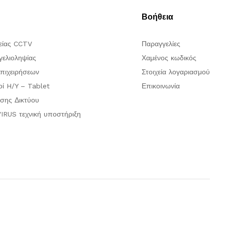
Βοήθεια
είας CCTV
Παραγγελίες
ελιοληψίας
Χαμένος κωδικός
πιχειρήσεων
Στοιχεία λογαριασμού
οί H/Y – Tablet
Επικοινωνία
σης Δικτύου
IRUS τεχνική υποστήριξη