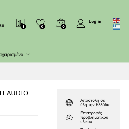
260.00
€
290.00
€
Log in
50
1
0
0
αχειρισμένα
H AUDIO
Αποστολή σε
όλη την Ελλάδα
Επιστροφές
προβληματικού
υλικού