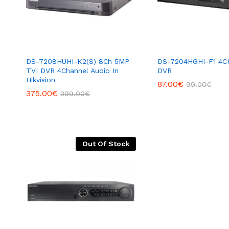
DS-7208HUHI-K2(S) 8Ch 5MP
DS-7204HGHI-F1 4C
TVI DVR 4Channel Audio In
DVR
Hikvision
87.00
€
99.00
€
375.00
€
399.00
€
Out Of Stock