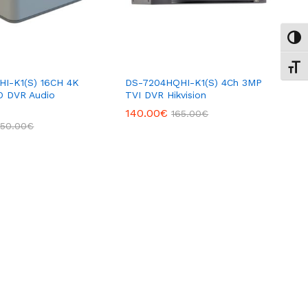
Εναλ
Εναλ
HI-K1(S) 16CH 4K
DS-7204HQHI-K1(S) 4Ch 3MP
O DVR Audio
TVI DVR Hikvision
140.00
€
165.00
€
350.00
€