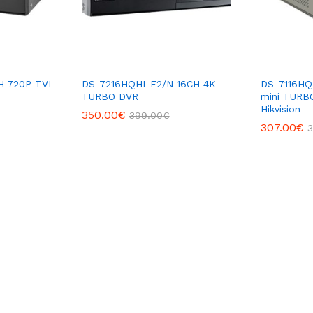
H 720P TVI
DS-7216HQHI-F2/N 16CH 4K
DS-7116HQ
TURBO DVR
mini TURB
Hikvision
350.00
€
399.00
€
307.00
€