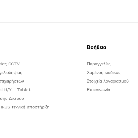
Βοήθεια
είας CCTV
Παραγγελίες
ελιοληψίας
Χαμένος κωδικός
πιχειρήσεων
Στοιχεία λογαριασμού
οί H/Y – Tablet
Επικοινωνία
σης Δικτύου
IRUS τεχνική υποστήριξη