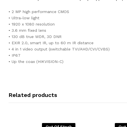
• 2 MP high performance CMOS
• Ultra-low light
• 1920 x 1080 resolution
• 3.6 mm fixed lens
• 130 dB true WDR, 3D DNR
• EXIR 2.0, smart IR, up to 60 m IR distance
• 4 in 1 video output (switchable TVI/AHD/CVI/CVBS)
• IP67
• Up the coax (HIKVISION-C)
Related products
Out Of Stock
Out