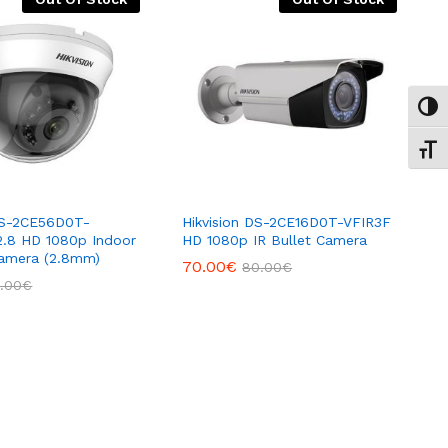
Εναλ
Εναλ
 DS-2CE56D0T-
Hikvision DS-2CE16D0T-VFIR3F
2.8 HD 1080p Indoor
HD 1080p IR Bullet Camera
amera (2.8mm)
70.00
€
80.00
€
.00
€