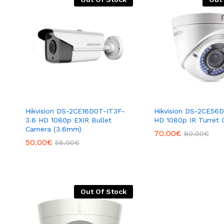
Hikvision DS-2CE16D0T-IT3F-
Hikvision DS-2CE56
3.6 HD 1080p EXIR Bullet
HD 1080p IR Turret
Camera (3.6mm)
70.00
€
80.00
€
50.00
€
58.00
€
Out Of Stock