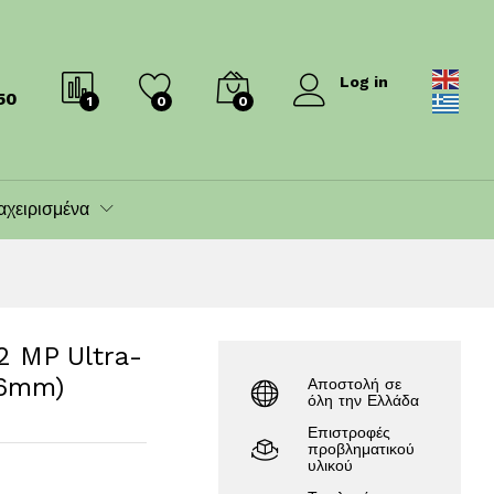
60.00
€
70.00
€
Log in
50
1
0
0
αχειρισμένα
2 MP Ultra-
.6mm)
Αποστολή σε
όλη την Ελλάδα
Επιστροφές
προβληματικού
υλικού