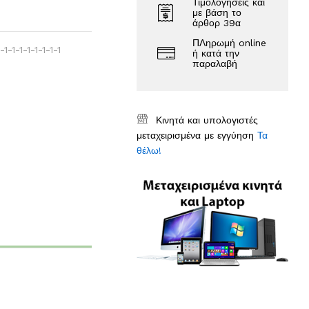
Τιμολογήσεις και
με βάση το
άρθορ 39α
ΠΛηρωμή online
1-1-1-1-1-1-1-1
ή κατά την
παραλαβή
Κινητά και υπολογιστές
μεταχειρισμένα με εγγύηση
Τα
θέλω!