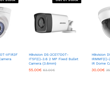
D0T-VFIR3F
Hikvision DS-2CE17D0T-
Hikvision
 Camera
IT5F(C)-3.6 2 MP Fixed Bullet
IRMMF(C)-
Camera (3.6mm)
IR Dome C
55.00
€
30.00
€
63.00
€
35