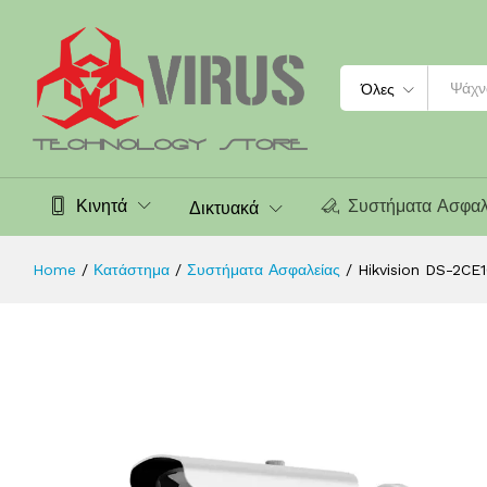
Hikvision DS-2CE16D8T-IT3F-3.6 2
Περιγραφή
Χαρακτηριστικά
Search
Όλες
Κινητά
Συστήματα Ασφαλ
Δικτυακά
Home
/
Κατάστημα
/
Συστήματα Ασφαλείας
/
Hikvision DS-2CE