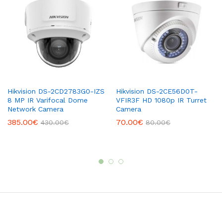
Hikvision DS-2CD2783G0-IZS
Hikvision DS-2CE56D0T-
8 MP IR Varifocal Dome
VFIR3F HD 1080p IR Turret
Network Camera
Camera
385.00
€
70.00
€
430.00
€
80.00
€