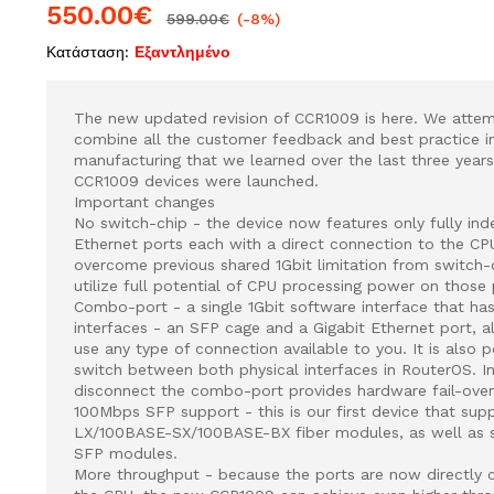
550.00
€
599.00
€
(-8%)
Κατάσταση:
Εξαντλημένο
The new updated revision of CCR1009 is here. We atte
combine all the customer feedback and best practice i
manufacturing that we learned over the last three years,
CCR1009 devices were launched.
Important changes
No switch-chip - the device now features only fully in
Ethernet ports each with a direct connection to the CPU
overcome previous shared 1Gbit limitation from switch-
utilize full potential of CPU processing power on those 
Combo-port - a single 1Gbit software interface that h
interfaces - an SFP cage and a Gigabit Ethernet port, a
use any type of connection available to you. It is also p
switch between both physical interfaces in RouterOS. In
disconnect the combo-port provides hardware fail-over
100Mbps SFP support - this is our first device that su
LX/100BASE-SX/100BASE-BX fiber modules, as well as 
SFP modules.
More throughput - because the ports are now directly 