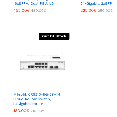
16xSFP+, Dual PSU, L6
24xGigabit, 2xSFP
452.00
€
225.00
€
489.00
€
250.00
€
Out Of Stock
Mikrotik CRS210-8G-2S+IN
Cloud Router Switch,
8xGigabit, 2xSFP+
180.00
€
210.00
€