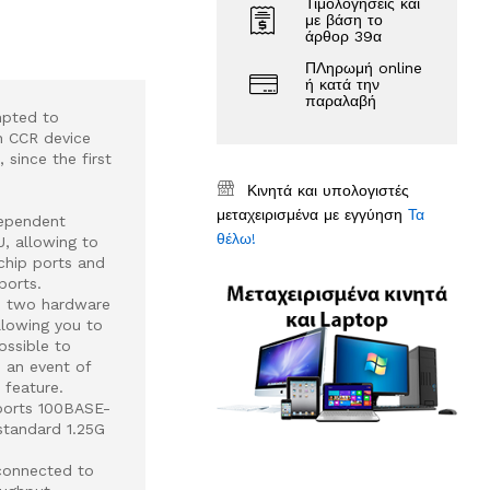
Τιμολογήσεις και
με βάση το
άρθορ 39α
ΠΛηρωμή online
ή κατά την
παραλαβή
mpted to
n CCR device
 since the first
Κινητά και υπολογιστές
μεταχειρισμένα με εγγύηση
Τα
dependent
θέλω!
, allowing to
chip ports and
ports.
as two hardware
llowing you to
ossible to
 an event of
 feature.
pports 100BASE-
standard 1.25G
connected to