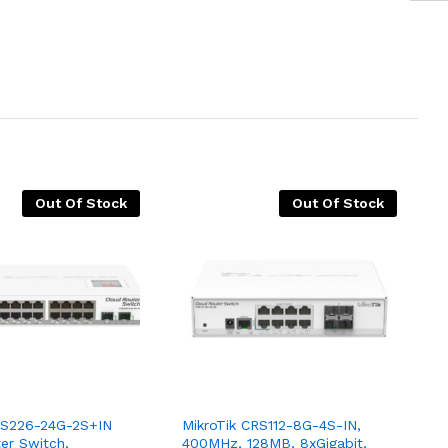
Out Of Stock
Out Of Stock
CRS226-24G-2S+IN
MikroTik CRS112-8G-4S-IN,
er Switch,
400MHz, 128MB, 8xGigabit,