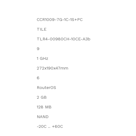
CCR1009-7G-1C-1S+PC
TILE
TLR4-00980CH-10CE-A3b
9
1 GHz
272x190x47mm
6
RouterOS
2 GB
128 MB
NAND
-20C .. +60C