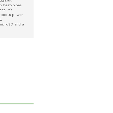
ughput.
wo heat-pipes
nt. It’s
upports power
t.
 microSD and a