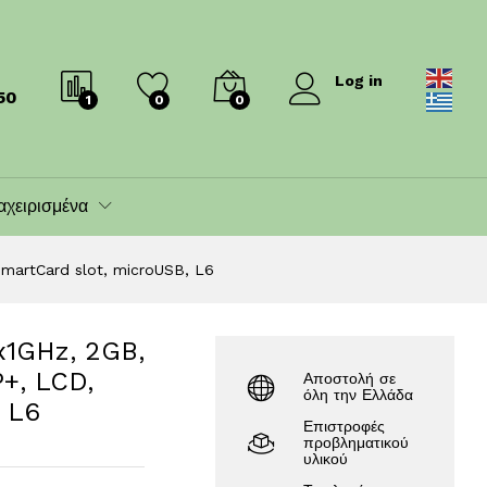
550.00
€
599.00
€
Log in
50
1
0
0
αχειρισμένα
SmartCard slot, microUSB, L6
x1GHz, 2GB,
P+, LCD,
Αποστολή σε
όλη την Ελλάδα
 L6
Επιστροφές
προβληματικού
υλικού