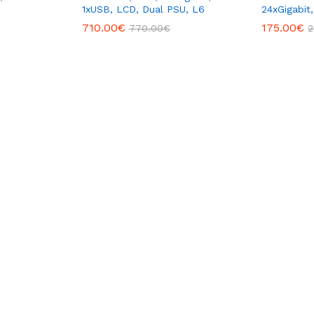
1xUSB, LCD, Dual PSU, L6
24xGigabit
710.00
€
175.00
€
770.00
€
2