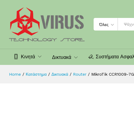
microUSB, L6
Περιγραφή
Χαρακτηριστικά
Αξιολογήσεις (0
Search
Όλες
Κινητά
Συστήματα Ασφαλ
Δικτυακά
Home
/
Κατάστημα
/
Δικτυακά
/
Router
/
MikroTik CCR1009-7G