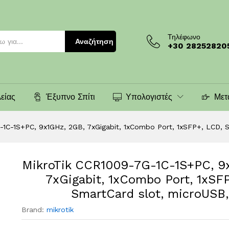
)
Τηλέφωνο
Αναζήτηση
+30 28252820
είας
Έξυπνο Σπίτι
Υπολογιστές
Μετ
-1C-1S+PC, 9x1GHz, 2GB, 7xGigabit, 1xCombo Port, 1xSFP+, LCD, 
MikroTik CCR1009-7G-1C-1S+PC, 9
7xGigabit, 1xCombo Port, 1xSF
SmartCard slot, microUSB,
Brand:
mikrotik