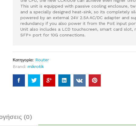
the CPU, the new CCR1009 can achieve even higher thro
This unit is equipped with passive cooling enclosure, t
and a specially designed heat-sink, so its completely sile
powered by an external 24V 2.5A AC/DC adapter and s
redundancy if you also power it from the PoE input por
Unit also includes a LCD touchscreen, smart card slot,
SFP+ port for 10G connections.
Κατηγορία:
Router
Brand:
mikrotik
ογήσεις (0)