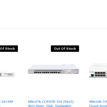
 Of Stock
Out Of Stock
G-2S+RM
MikroTik CCR1016-12G (Rev2),
Mikrotik 
,
16×1.2GHz, 2GB, 12xGigabit,
Cloud Rout