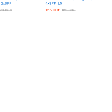
, 2xSFP
4xSFP, L5
156.00
€
20.00
€
189.00
€