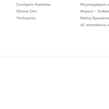
Συστήματα Ασφαλείας
Μηχανογράφηση ε
Έξυπνο Σπίτι
Φορητοί – Σταθερ
Υπολογιστές
Μελέτη Εγκατάστα
Eξ’ αποστάσεως V