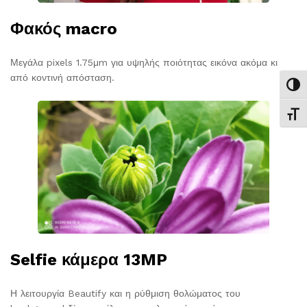
Φακός macro
Μεγάλα pixels 1.75μm για υψηλής ποιότητας εικόνα ακόμα κι
από κοντινή απόσταση.
Εναλ
Εναλ
Selfie κάμερα 13MP
Η λειτουργία Beautify και η ρύθμιση θολώματος του