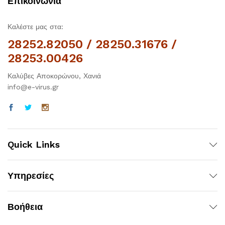
Επικοινωνία
Καλέστε μας στα:
28252.82050 / 28250.31676 /
28253.00426
Καλύβες Αποκορώνου, Χανιά
info@e-virus.gr
χιστη
ιστη
ή
ή
Quick Links
Υπηρεσίες
Βοήθεια