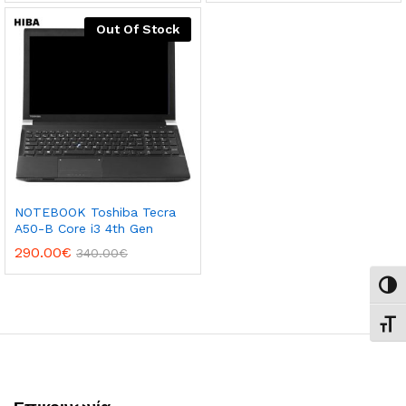
Out Of Stock
NOTEBOOK Toshiba Tecra
A50-B Core i3 4th Gen
290.00
€
340.00
€
Εναλ
Εναλ