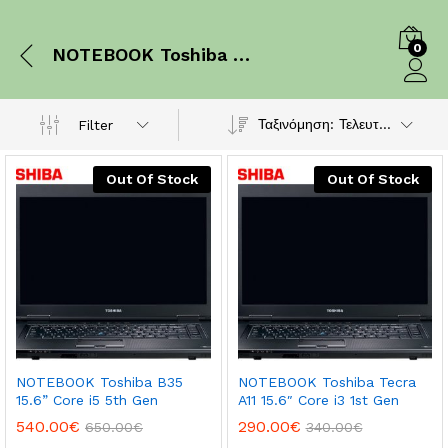
0
NOTEBOOK Toshiba B35 15.6” Core i5 5th Gen
Log in
Ταξινόμηση: Τελευταία
Filter
Out Of Stock
Out Of Stock
NOTEBOOK Toshiba B35
NOTEBOOK Toshiba Tecra
15.6” Core i5 5th Gen
A11 15.6″ Core i3 1st Gen
540.00
€
290.00
€
650.00
€
340.00
€