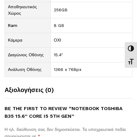
Αποθηκευτικός
256GB
Χώρος
Ram
8 GB
Κάμερα
ΟΧΙ
Εναλ
Διαγώνιος Οθόνης
15.4"
Εναλ
Ανάλυση Οθόνης
1366 x 768px
Αξιολογήσεις (0)
BE THE FIRST TO REVIEW “NOTEBOOK TOSHIBA
B35 15.6” CORE I5 5TH GEN”
Η ηλ. διεύθυνση σας δεν δημοσιεύεται.
Τα υποχρεωτικά πεδία
σημειώνονται με
*