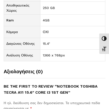
Αποθηκευτικός
250 GB
Χώρος
Ram
4GB
Κάμερα
ΟΧΙ
Εναλ
Διαγώνιος Οθόνης
15.4"
Εναλ
Ανάλυση Οθόνης
1366 x 768px
Αξιολογήσεις (0)
BE THE FIRST TO REVIEW “NOTEBOOK TOSHIBA
TECRA A11 15.6″ CORE I3 1ST GEN”
Η ηλ. διεύθυνση σας δεν δημοσιεύεται.
Τα υποχρεωτικά πεδία
σημειώνονται με
*